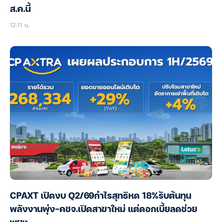
ส.ค.นี้
12:11 น.
CPAXT เปิดงบ Q2/69กำไรสุทธิหด 18%รับต้นทุน
พลังงานพุ่ง-คชจ.เปิดสาขาใหม่ แต่ดอกเบี้ยลดช่วย