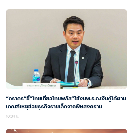
“ภราดร”ชี้”ไทยเที่ยวไทยพลัส”ใช้งบพ.ร.ก.เงินกู้ได้ตาม
เกณฑ์เหตุช่วยธุรกิจรายเล็กจากพิษสงคราม
10:34 น.