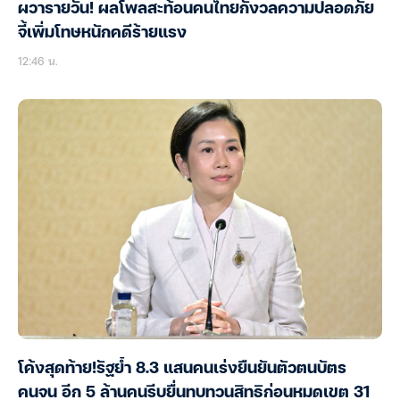
ผวารายวัน! ผลโพลสะท้อนคนไทยกังวลความปลอดภัย
จี้เพิ่มโทษหนักคดีร้ายแรง
12:46 น.
โค้งสุดท้าย!รัฐย้ำ 8.3 แสนคนเร่งยืนยันตัวตนบัตร
คนจน อีก 5 ล้านคนรีบยื่นทบทวนสิทธิก่อนหมดเขต 31