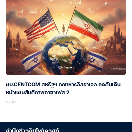
ผบ.CENTCOM สหรัฐฯ ถกทหารอิสราเอล กดดันเดิน
หน้าแผนสันติภาพกาซาเฟส 2
10:31 น.
สำนักข่าวอินโฟเควสท์