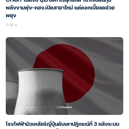
CPAXT เปิดงบ Q2/69กำไรสุทธิหด 18%รับต้นทุน
พลังงานพุ่ง-คชจ.เปิดสาขาใหม่ แต่ดอกเบี้ยลดช่วย
พยุง
11:35 น.
โรงไฟฟ้านิวเคลียร์ญี่ปุ่นดับเตาปฏิกรณ์ที่ 3 หลังระบบ