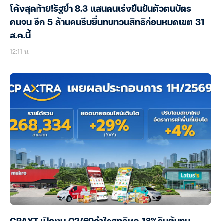
โค้งสุดท้าย!รัฐย้ำ 8.3 แสนคนเร่งยืนยันตัวตนบัตร
คนจน อีก 5 ล้านคนรีบยื่นทบทวนสิทธิก่อนหมดเขต 31
ส.ค.นี้
12:11 น.