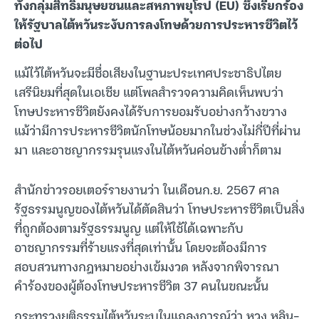
ทั้งกลุ่มสิทธิมนุษยชนและสหภาพยุโรป (EU) ซึ่งเรียกร้อง
ให้รัฐบาลไต้หวันระงับการลงโทษด้วยการประหารชีวิตไว้
ต่อไป
แม้ไว้ไต้หวันจะมีชื่อเสียงในฐานะประเทศประชาธิปไตย
เสรีนิยมที่สุดในเอเชีย แต่โพลสำรวจความคิดเห็นพบว่า
โทษประหารชีวิตยังคงได้รับการยอมรับอย่างกว้างขวาง
แม้ว่ามีการประหารชีวิตนักโทษน้อยมากในช่วงไม่กี่ปีที่ผ่าน
มา และอาชญากรรมรุนแรงในไต้หวันค่อนข้างต่ำก็ตาม
สำนักข่าวรอยเตอร์รายงานว่า ในเดือนก.ย. 2567 ศาล
รัฐธรรมนูญของไต้หวันได้ตัดสินว่า โทษประหารชีวิตเป็นสิ่ง
ที่ถูกต้องตามรัฐธรรมนูญ แต่ให้ใช้ได้เฉพาะกับ
อาชญากรรมที่ร้ายแรงที่สุดเท่านั้น โดยจะต้องมีการ
สอบสวนทางกฎหมายอย่างเข้มงวด หลังจากพิจารณา
คำร้องของผู้ต้องโทษประหารชีวิต 37 คนในขณะนั้น
กระทรวงยุติธรรมไต้หวันระบุในแถลงการณ์ว่า หวง หลิน-