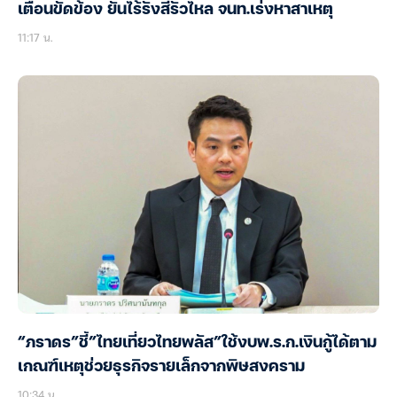
เตือนขัดข้อง ยันไร้รังสีรั่วไหล จนท.เร่งหาสาเหตุ
11:17 น.
“ภราดร”ชี้”ไทยเที่ยวไทยพลัส”ใช้งบพ.ร.ก.เงินกู้ได้ตาม
เกณฑ์เหตุช่วยธุรกิจรายเล็กจากพิษสงคราม
10:34 น.