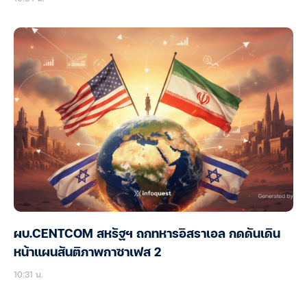
ผบ.CENTCOM สหรัฐฯ ถกทหารอิสราเอล กดดันเดิน
หน้าแผนสันติภาพกาซาเฟส 2
10:31 น.