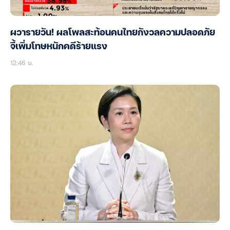
ผวารายวัน! ผลโพลสะท้อนคนไทยกังวลความปลอดภัย
จี้เพิ่มโทษหนักคดีร้ายแรง
12:46 น.