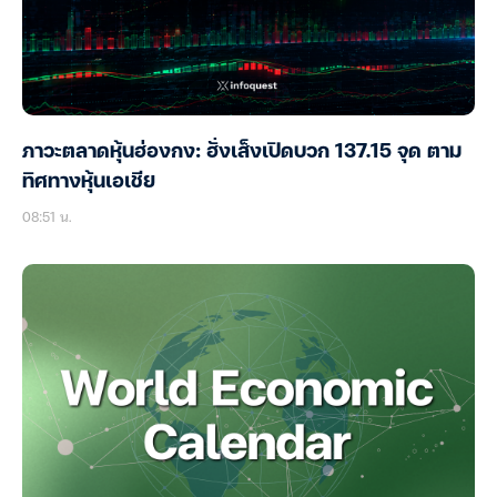
ภาวะตลาดหุ้นฮ่องกง: ฮั่งเส็งเปิดบวก 137.15 จุด ตาม
ทิศทางหุ้นเอเชีย
08:51 น.