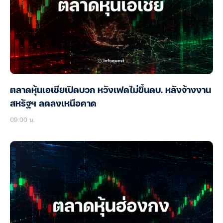
ตลาดหุ้นเอเชียเปิดบวก หวังเฟดไม่ขึ้นดบ. หลังจ้างงาน
สหรัฐฯ ลดลงเหนือคาด
09:00 น.