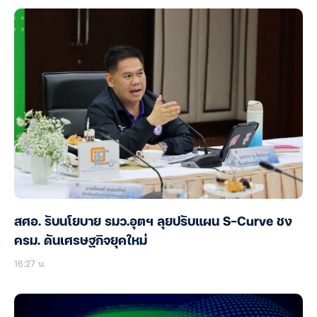
สศอ. รับนโยบาย รมว.อุตฯ ลุยปรับแผน S-Curve ชง
ครม. ดันเศรษฐกิจยุคใหม่
16:27 น.