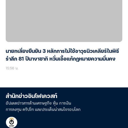
นายกเลี่ยงยืนยัน 3 หลักการไม่ใช้อาวุธนิวเคลียร์ในพิธี
รำลึก 81 ปีนางาซากิ หวั่นเอื้อแก้กฎหมายความมั่นคง
15:56 น.
สำนักข่าวอินโฟเควสท์
อัปเดตข่าวสารด้านเศรษฐกิจ หุ้น การเงิน
การลงทุน คริปโท และประเด็นน่าสนใจรอบโลก