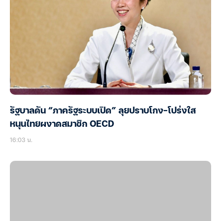
รัฐบาลดัน “ภาครัฐระบบเปิด” ลุยปราบโกง-โปร่งใส
หนุนไทยผงาดสมาชิก OECD
16:03 น.