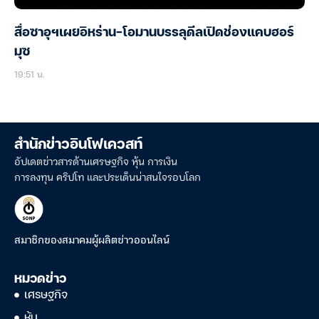
สื่อซาอุฯเผยอิหร่าน-โอมานบรรลุดีลเปิดช่องแคบฮอร์
มุซ
19:51 น.
สำนักข่าวอินโฟเควสท์
อัปเดตข่าวสารด้านเศรษฐกิจ หุ้น การเงิน
การลงทุน คริปโท และประเด็นน่าสนใจรอบโลก
สมาชิกของสมาคมผู้ผลิตข่าวออนไลน์
หมวดข่าว
เศรษฐกิจ
หุ้น