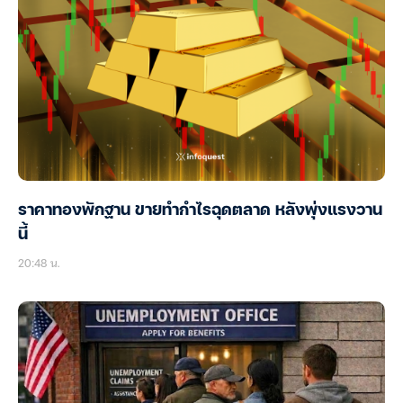
ราคาทองพักฐาน ขายทำกำไรฉุดตลาด หลังพุ่งแรงวาน
นี้
20:48 น.