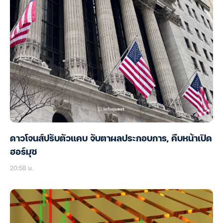
ดาวโจนส์ปรับตัวแคบ จับตาผลประกอบการ, คืบหน้าเปิด
ฮอร์มุซ
20:58 น.