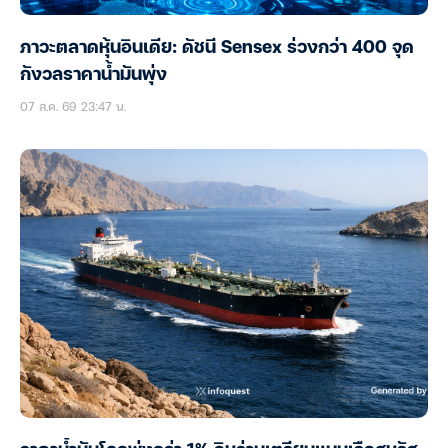
ภาวะตลาดหุ้นอินเดีย: ดัชนี Sensex ร่วงกว่า 400 จุด
กังวลราคาน้ำมันพุ่ง
07 ส.ค. 69 23:47 น.