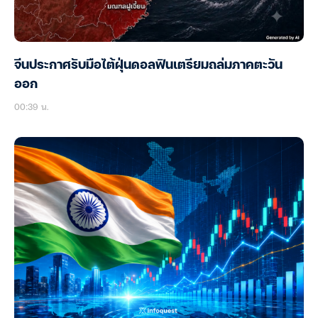
จีนประกาศรับมือไต้ฝุ่นดอลฟินเตรียมถล่มภาคตะวัน
ออก
00:39 น.