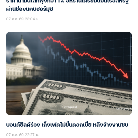
ราคาน้ำมันโลกพุ่งกว่า 1% อิหร่านเตรียมแบนเรือสหรัฐ
ผ่านช่องแคบฮอร์มุซ
07 ส.ค. 69 23:04 น.
บอนด์ยีลด์ร่วง เก็งเฟดไม่ขึ้นดอกเบี้ย หลังจ้างงานซบ
07 ส.ค. 69 22:27 น.