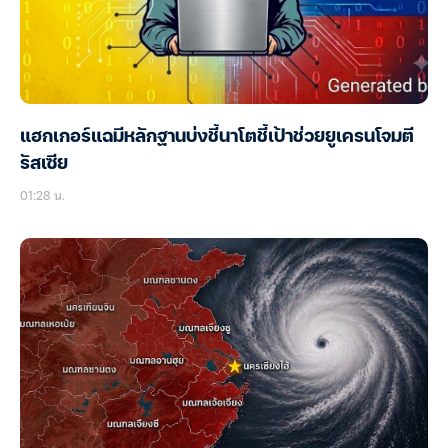
แฮกเกอร์แฉมีหลักฐานบ่งชี้นาโตชี้เป้าช่วยยูเครนโจมตี
รัสเซีย
01:28 น.