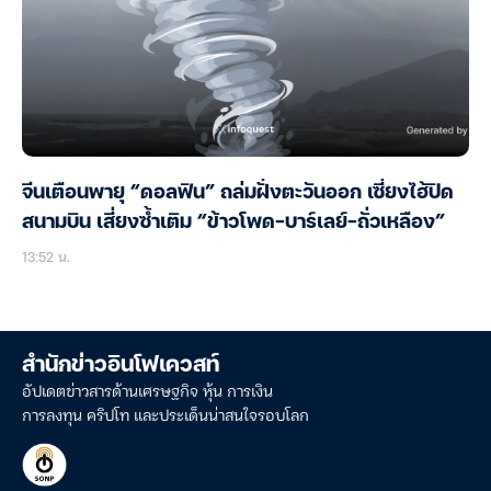
จีนเตือนพายุ “ดอลฟิน” ถล่มฝั่งตะวันออก เซี่ยงไฮ้ปิด
สนามบิน เสี่ยงซ้ำเติม “ข้าวโพด-บาร์เลย์-ถั่วเหลือง”
13:52 น.
สำนักข่าวอินโฟเควสท์
อัปเดตข่าวสารด้านเศรษฐกิจ หุ้น การเงิน
การลงทุน คริปโท และประเด็นน่าสนใจรอบโลก