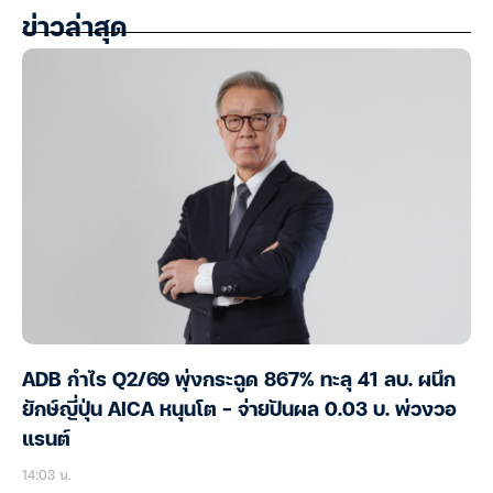
ข่าวล่าสุด
ADB กำไร Q2/69 พุ่งกระฉูด 867% ทะลุ 41 ลบ. ผนึก
ยักษ์ญี่ปุ่น AICA หนุนโต – จ่ายปันผล 0.03 บ. พ่วงวอ
แรนต์
14:03 น.