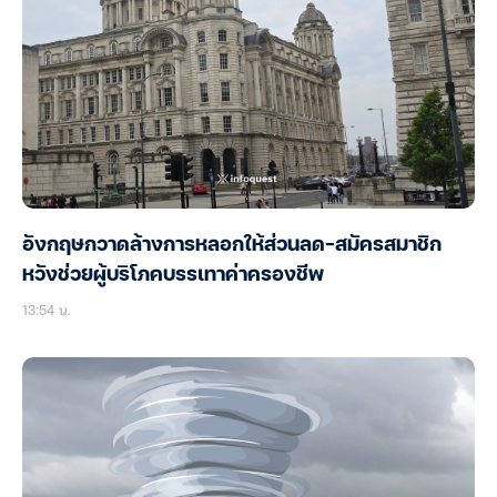
อังกฤษกวาดล้างการหลอกให้ส่วนลด-สมัครสมาชิก
หวังช่วยผู้บริโภคบรรเทาค่าครองชีพ
13:54 น.