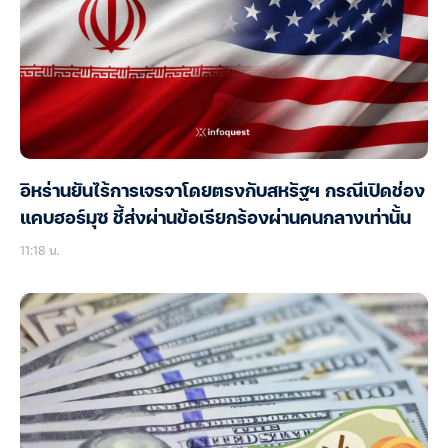
อิหร่านยันไร้การเจรจาโดยตรงกับสหรัฐฯ กรณีเปิดช่อง
แคบฮอร์มุซ ชี้ส่งผ่านข้อเรียกร้องผ่านคนกลางเท่านั้น
11:18 น.