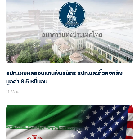
ธปท.เผยผลตอบแทนพันธบัตร ธปท.และตั๋วคงคลัง
มูลค่า 8.5 หมื่นลบ.
11:23 น.