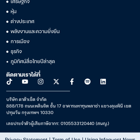
เศรษฐกิจ
หุ้น
ต่างประเทศ
พลังงานและความยั่งยืน
การเมือง
ธุรกิจ
ภูมิทัศน์สื่อไทยปีล่าสุด
ติดตามเราได้ที่
บริษัท ดาต้าเซ็ต จำกัด
888/178 ถนนเพลินจิต ชั้น 17 อาคารมหาทุนพลาซ่า แขวงลุมพินี เขต
ปทุมวัน กรุงเทพฯ 10330
เลขประจำตัวผู้เสียภาษีอากร: 0105533120440 (สนญ.)
Privacy Statement
|
Term of Use
|
Using Infoquest News