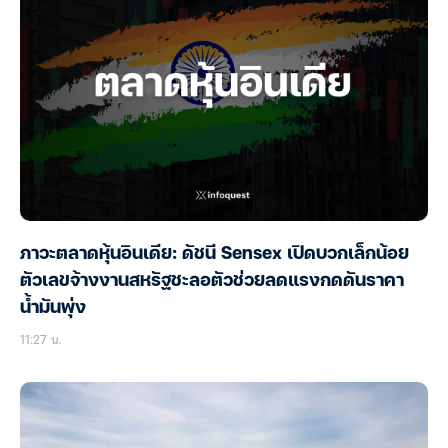
ภาวะตลาดหุ้นอินเดีย: ดัชนี Sensex เปิดบวกเล็กน้อย
ตัวเลขจ้างงานสหรัฐชะลอตัวช่วยลดแรงกดดันราคา
น้ำมันพุ่ง
11:27 น.