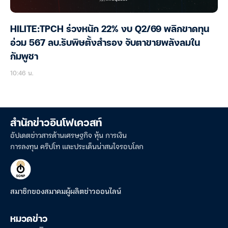
HILITE:TPCH ร่วงหนัก 22% งบ Q2/69 พลิกขาดทุน
อ่วม 567 ลบ.รับพิษตั้งสำรอง จับตาขายพลังลมใน
กัมพูชา
10:46 น.
สำนักข่าวอินโฟเควสท์
อัปเดตข่าวสารด้านเศรษฐกิจ หุ้น การเงิน
การลงทุน คริปโท และประเด็นน่าสนใจรอบโลก
สมาชิกของสมาคมผู้ผลิตข่าวออนไลน์
หมวดข่าว