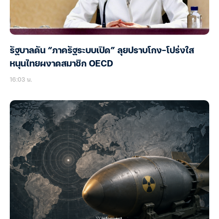
รัฐบาลดัน “ภาครัฐระบบเปิด” ลุยปราบโกง-โปร่งใส
หนุนไทยผงาดสมาชิก OECD
16:03 น.