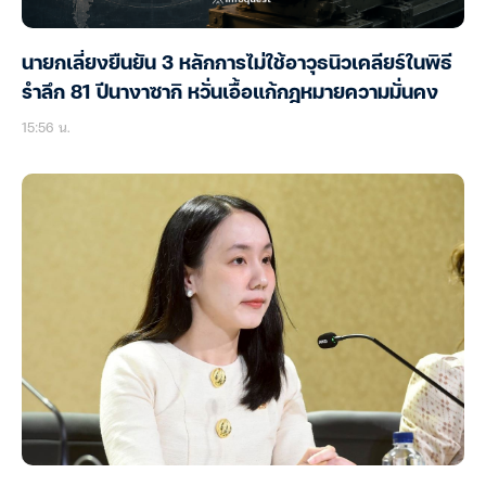
นายกเลี่ยงยืนยัน 3 หลักการไม่ใช้อาวุธนิวเคลียร์ในพิธี
รำลึก 81 ปีนางาซากิ หวั่นเอื้อแก้กฎหมายความมั่นคง
15:56 น.