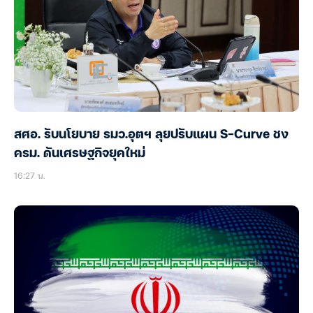
สศอ. รับนโยบาย รมว.อุตฯ ลุยปรับแผน S-Curve ชง
ครม. ดันเศรษฐกิจยุคใหม่
16:27 น.