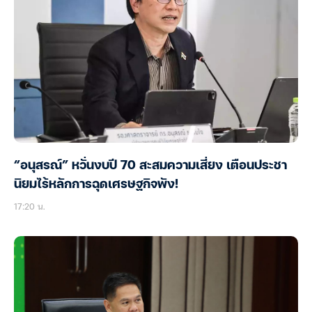
“อนุสรณ์” หวั่นงบปี 70 สะสมความเสี่ยง เตือนประชา
นิยมไร้หลักการฉุดเศรษฐกิจพัง!
17:20 น.