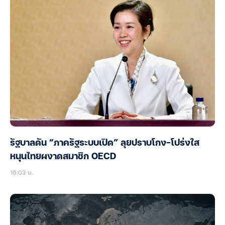
รัฐบาลดัน “ภาครัฐระบบเปิด” ลุยปราบโกง-โปร่งใส
หนุนไทยผงาดสมาชิก OECD
16:03 น.