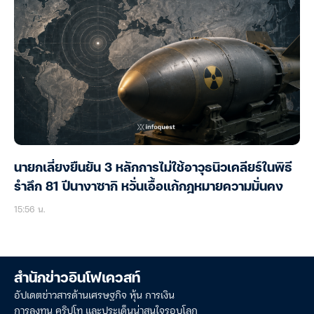
นายกเลี่ยงยืนยัน 3 หลักการไม่ใช้อาวุธนิวเคลียร์ในพิธี
รำลึก 81 ปีนางาซากิ หวั่นเอื้อแก้กฎหมายความมั่นคง
15:56 น.
สำนักข่าวอินโฟเควสท์
อัปเดตข่าวสารด้านเศรษฐกิจ หุ้น การเงิน
การลงทุน คริปโท และประเด็นน่าสนใจรอบโลก