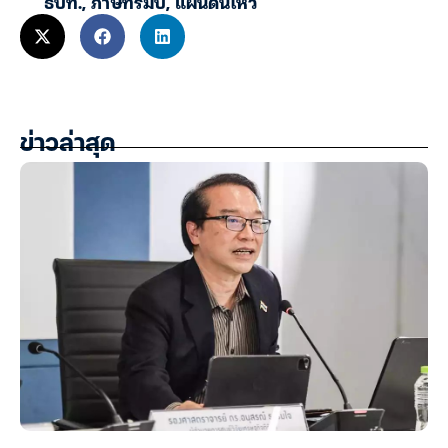
ธปท.
,
ภาษีทรัมป์
,
แผ่นดินไหว
ข่าวล่าสุด