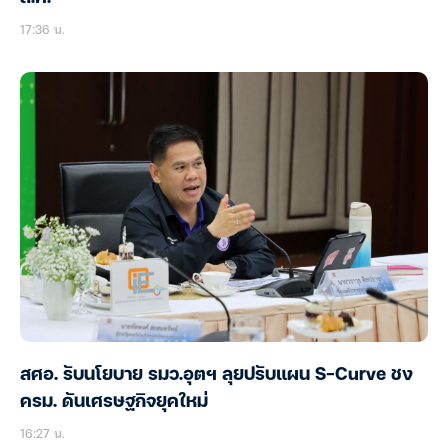
17:36 น.
สศอ. รับนโยบาย รมว.อุตฯ ลุยปรับแผน S-Curve ชง
ครม. ดันเศรษฐกิจยุคใหม่
16:27 น.