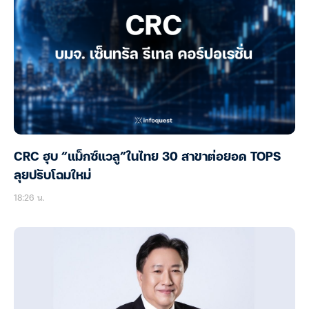
CRC ฮุบ “แม็กซ์แวลู”ในไทย 30 สาขาต่อยอด TOPS
ลุยปรับโฉมใหม่
18:26 น.