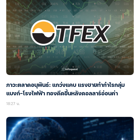
ภาวะตลาดอนุพันธ์: แกว่งแคบ แรงขายทำกำไรกลุ่ม
แบงก์-โรงไฟฟ้า ทองดีดขึ้นหลังดอลลาร์อ่อนค่า
18:27 น.