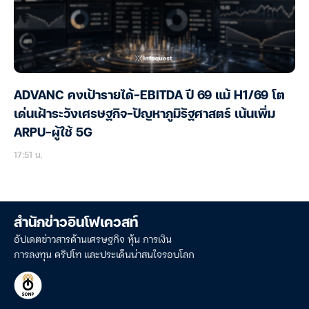
ADVANC คงเป้ารายได้-EBITDA ปี 69 แม้ H1/69 โต
เด่นเฝ้าระวังเศรษฐกิจ-ปัญหาภูมิรัฐศาสตร์ เน้นเพิ่ม
ARPU-ผู้ใช้ 5G
17:51 น.
สำนักข่าวอินโฟเควสท์
อัปเดตข่าวสารด้านเศรษฐกิจ หุ้น การเงิน
การลงทุน คริปโท และประเด็นน่าสนใจรอบโลก