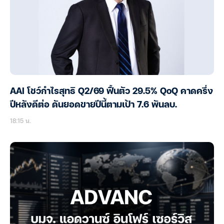
AAI โชว์กำไรสุทธิ Q2/69 ฟื้นตัว 29.5% QoQ คาดครึ่ง
ปีหลังดีต่อ ดันยอดขายปีนี้ตามเป้า 7.6 พันลบ.
18:15 น.