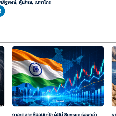
พสิฐพงษ์
,
หุ้นไทย
,
เบทาโกร
ค
ภาวะตลาดหุ้นอินเดีย: ดัชนี Sensex ร่วงกว่า
รา