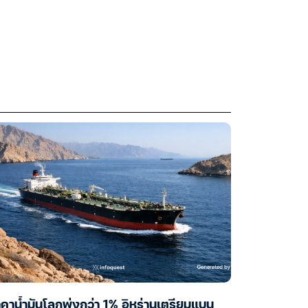
คาน้ำมันโลกพุ่งกว่า 1% อิหร่านเตรียมแบน