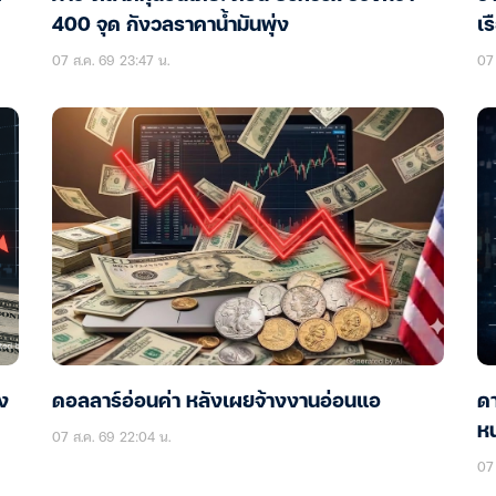
400 จุด กังวลราคาน้ำมันพุ่ง
เร
07 ส.ค. 69 23:47 น.
07 
าง
ดอลลาร์อ่อนค่า หลังเผยจ้างงานอ่อนแอ
ดา
หน
07 ส.ค. 69 22:04 น.
07 