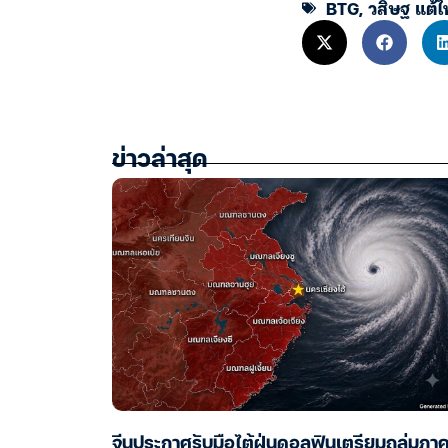
BTG
,
วสิษฐ แต้ไ
ข่าวล่าสุด
จีนประกาศรับมือไต้ฝุ่นดอลฟินเตรียมถล่มภา