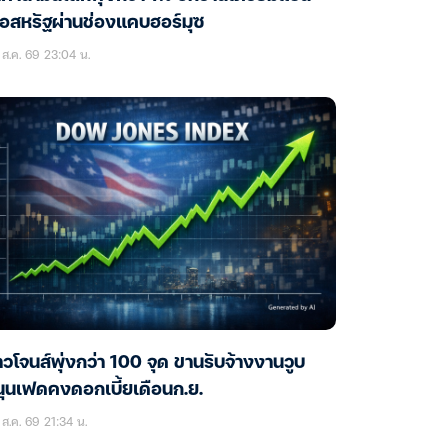
ือสหรัฐผ่านช่องแคบฮอร์มุซ
ส.ค. 69 23:04 น.
วโจนส์พุ่งกว่า 100 จุด ขานรับจ้างงานวูบ
ุนเฟดคงดอกเบี้ยเดือนก.ย.
ส.ค. 69 21:34 น.