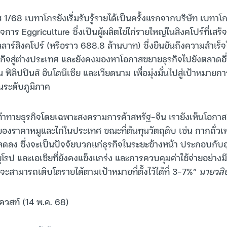
1/68 เบทาโกรยังเริ่มรับรู้รายได้เป็นครั้งแรกจากบริษัท เบทาโกร 
ิจการ Eggriculture ซึ่งเป็นผู้ผลิตไข่ไก่รายใหญ่ในสิงคโปร์ที่เสร็
าร์สิงคโปร์ (หรือราว 688.8 ล้านบาท) ซึ่งยืนยันถึงความสำเร็
ธุรกิจสู่ต่างประเทศ และยังคงมองหาโอกาสขยายธุรกิจไปยังตลาดอื่น
 ฟิลิปปินส์ อินโดนีเซีย และเวียดนาม เพื่อมุ่งมั่นไปสู่เป้าหมายกา
ระดับภูมิภาค
ยท้าทายธุรกิจโดยเฉพาะสงครามการค้าสหรัฐ-จีน เรายังเห็นโอกา
องของราคาหมูและไก่ในประเทศ ขณะที่ต้นทุนวัตถุดิบ เช่น กากถั่วเ
มลดลง ซึ่งจะเป็นปัจจัยบวกแก่ธุรกิจในระยะข้างหน้า ประกอบกั
ุโรป และเอเชียที่ยังคงแข็งแกร่ง และการควบคุมค่าใช้จ่ายอย่างม
ว่าจะสามารถเติบโตรายได้ตามเป้าหมายที่ตั้งไว้ได้ที่ 3-7%”
นายวสิษ
ควสท์ (14 พ.ค. 68)