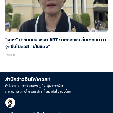
“ศุภจี” เตรียมบินเจรจา ART ภาษีสหรัฐฯ สิ้นเดือนนี้ ย้ำ
จุดยืนไม่ถอย “เส้นแดง”
15:51 น.
สำนักข่าวอินโฟเควสท์
อัปเดตข่าวสารด้านเศรษฐกิจ หุ้น การเงิน
การลงทุน คริปโท และประเด็นน่าสนใจรอบโลก