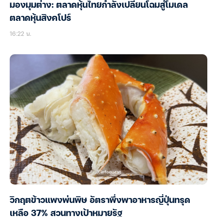
มองมุมต่าง: ตลาดหุ้นไทยกำลังเปลี่ยนโฉมสู่โมเดล
ตลาดหุ้นสิงคโปร์
16:22 น.
วิกฤตข้าวแพงพ่นพิษ อัตราพึ่งพาอาหารญี่ปุ่นทรุด
เหลือ 37% สวนทางเป้าหมายรัฐ