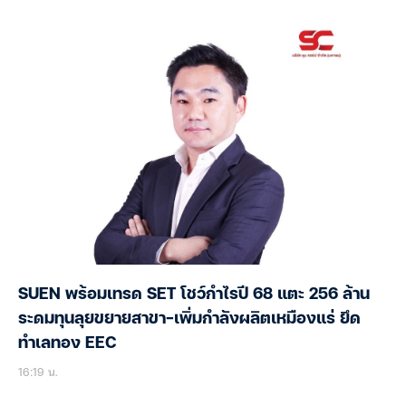
SUEN พร้อมเทรด SET โชว์กำไรปี 68 แตะ 256 ล้าน
ระดมทุนลุยขยายสาขา-เพิ่มกำลังผลิตเหมืองแร่ ยึด
ทำเลทอง EEC
16:19 น.