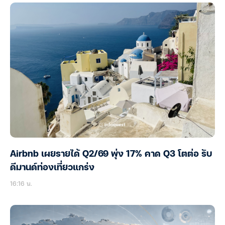
Airbnb เผยรายได้ Q2/69 พุ่ง 17% คาด Q3 โตต่อ รับ
ดีมานด์ท่องเที่ยวแกร่ง
16:16 น.