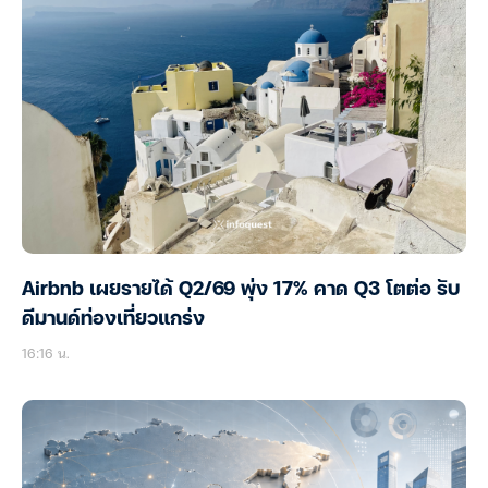
Airbnb เผยรายได้ Q2/69 พุ่ง 17% คาด Q3 โตต่อ รับ
ดีมานด์ท่องเที่ยวแกร่ง
16:16 น.