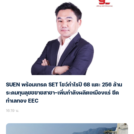
SUEN พร้อมเทรด SET โชว์กำไรปี 68 แตะ 256 ล้าน
ระดมทุนลุยขยายสาขา-เพิ่มกำลังผลิตเหมืองแร่ ยึด
ทำเลทอง EEC
16:19 น.