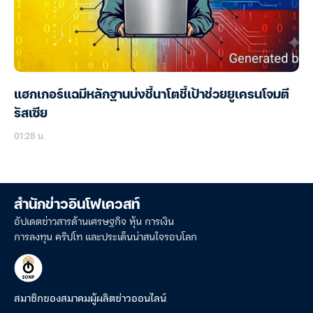
แฮกเกอร์แฉมีหลักฐานบ่งชี้นาโตชี้เป้าช่วยยูเครนโจมตี
รัสเซีย
01:28 น.
สำนักข่าวอินโฟเควสท์
อัปเดตข่าวสารด้านเศรษฐกิจ หุ้น การเงิน
การลงทุน คริปโท และประเด็นน่าสนใจรอบโลก
สมาชิกของสมาคมผู้ผลิตข่าวออนไลน์