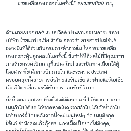
ช่วยเหลือเกษตรกรในครั้งนี้”
รมว.พาณิชย์ ระบุ
ด้านนายธรรศพลฐ์ แบเลเว็ลด์ ประธานกรรมการบริหาร
บริษัท ไทยแอร์เอเชีย จำกัด กล่าวว่า สายการบินมียินดี
อย่างยิ่งที่ได้ร่วมกับกรมการค้าภายใน ในการช่วยเหลือ
เกษตรกรผู้ปลูกผลไม้ในครั้งนี้ ซึ่งทำให้ได้ผลไม้ที่มีคุณภาพ
มาสร้างสรรค์เป็นเมนูที่แปลกใหม่ และเป็นทางเลือกให้ผู้
โดยสาร ทั้งเส้นทางบินภายใน และระหว่างประเทศ
ครอบคลุมทั้งสายการบินไทยแอร์เอเชีย และไทยแอร์เอเชีย
เอ็กซ์ โดยเชื่อว่าจะได้รับการตอบรับที่ดีมาก
ทั้งนี้ เมนูกลุ่มแรก เริ่มตั้งแต่เดือนก.ค.นี้ ได้พัฒนามาจาก
เมนูลำไย ได้แก่ ไก่ทอดหาดใหญ่ซอสลำไย, โอ้เอ๋วน้ำลำไย-
โกจิเบอร์รี่ โดยหลังจากนี้จะมีเมนูใหม่ๆ คือ เมนูมังคุด
ได้แก่ ยำมังคุดแก้วกุ้งสด, แกงเผ็ดเป็ดย่างใส่มังคุด,
ฮอกไกโดโรลมังคุด ส่วนเมนูสับปะรด ได้แก่ พิซซ่าฮาวาย