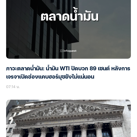
ภาวะตลาดน้ำมัน: น้ำมัน WTI ปิดบวก 89 เซนต์ หลังการ
เจรจาเปิดช่องแคบฮอร์มุซยังไม่แน่นอน
07:14 น.