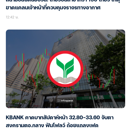
สนามบินซิดนีย์ป่วน! เที่ยวบินล่าช้ากว่า 150 เที่ยว เหตุ
ขาดแคลนเจ้าหน้าที่ควบคุมจราจรทางอากาศ
12:42 น.
KBANK คาดบาทสัปดาห์หน้า 32.80-33.60 จับตา
สงครามตอ.กลาง ฟันโฟลว์ ถ้อยแถลงเฟด