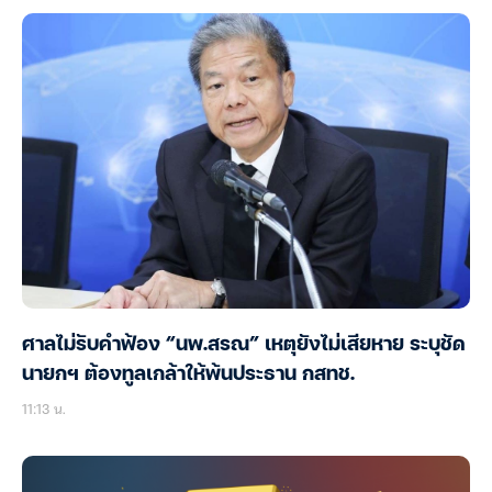
ศาลไม่รับคำฟ้อง “นพ.สรณ” เหตุยังไม่เสียหาย ระบุชัด
นายกฯ ต้องทูลเกล้าให้พ้นประธาน กสทช.
11:13 น.