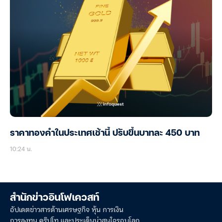
ราคาทองคำในประเทศเช้านี้ ปรับขึ้นบาทละ 450 บาท
10:24 น.
สำนักข่าวอินโฟเควสท์
อัปเดตข่าวสารด้านเศรษฐกิจ หุ้น การเงิน
การลงทุน คริปโท และประเด็นน่าสนใจรอบโลก