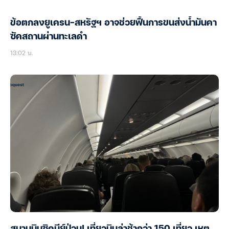
ข้อตกลงยูเครน-สหรัฐฯ อาจช่วยฟื้นการขนส่งน้ำมันคา
ซัคสถานผ่านทะเลดำ
13:02 น.