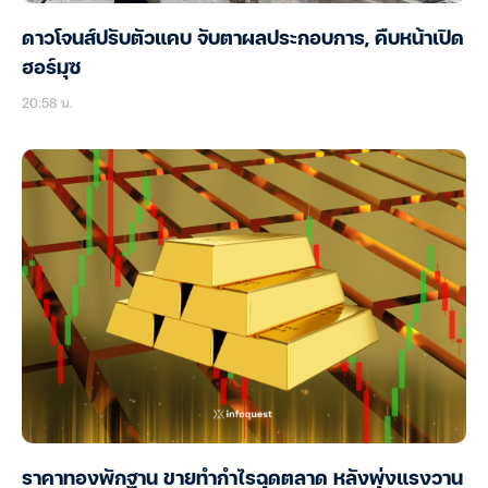
ดาวโจนส์ปรับตัวแคบ จับตาผลประกอบการ, คืบหน้าเปิด
ฮอร์มุซ
20:58 น.
ราคาทองพักฐาน ขายทำกำไรฉุดตลาด หลังพุ่งแรงวาน