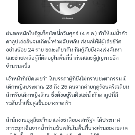
ฝนตกหนักในรัฐเท็กซัสเมื่อวันศุกร์ (4 ก.ค.) ทำให้แม่น้ำกัว
ดาลูปเอ่อล้นจนเกิดน้ำท่วมฉับพลัน ส่งผลให้มีผู้เสียชีวิต
อย่างน้อย 24 ราย ขณะเดียวกัน ทีมกู้ภัยยังคงเร่งค้นหา
และช่วยเหลือผู้ที่ติดอยู่ในพื้นที่น้ำท่วมและผู้สูญหายอีก
จำนวนหนึ่ง
เจ้าหน้าที่เปิดเผยว่า ในบรรดาผู้ที่ยังไม่ทราบชะตากรรม มี
เด็กหญิงประมาณ 23 ถึง 25 คนจากค่ายฤดูร้อนคริสเตียน
สำหรับเด็กหญิงล้วน ซึ่งตั้งอยู่ริมฝั่งแม่น้ำกัวดาลูปที่มี
ระดับน้ำเพิ่มสูงขึ้นอย่างรวดเร็ว
สำนักงานอุตุนิยมวิทยาแห่งชาติของสหรัฐฯ ได้ประกาศ
ภาวะฉุกเฉินจากน้ำท่วมฉับพลันในพื้นที่บางส่วนของเขตเค