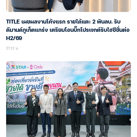
TITLE เผยผลงานโค้งแรก รายได้แตะ 2 พันลบ. รับ
ดีมานด์ภูเก็ตแกร่ง เตรียมโอนบิ๊กโปรเจกต์รับไฮซีซั่นต่อ
H2/69
21:12 น.