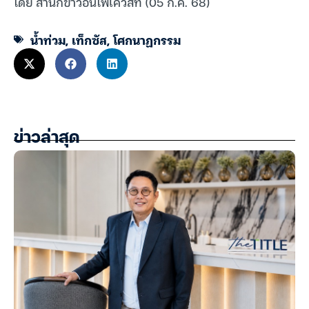
โดย สำนักข่าวอินโฟเควสท์ (05 ก.ค. 68)
น้ำท่วม
,
เท็กซัส
,
โศกนาฏกรรม
ข่าวล่าสุด