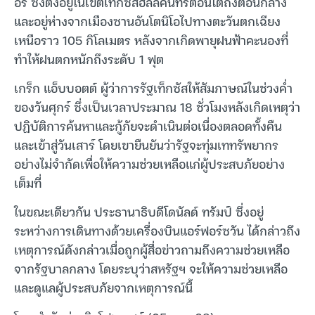
อร์ ซึ่งตั้งอยู่ในเขตเท็กซัสฮิลล์คันทรีตอนใต้ถึงตอนกลาง
และอยู่ห่างจากเมืองซานอันโตนิโอไปทางตะวันตกเฉียง
เหนือราว 105 กิโลเมตร หลังจากเกิดพายุฝนฟ้าคะนองที่
ทำให้ฝนตกหนักถึงระดับ 1 ฟุต
เกร็ก แอ็บบอตต์ ผู้ว่าการรัฐเท็กซัสให้สัมภาษณ์ในช่วงค่ำ
ของวันศุกร์ ซึ่งเป็นเวลาประมาณ 18 ชั่วโมงหลังเกิดเหตุว่า
ปฏิบัติการค้นหาและกู้ภัยจะดำเนินต่อเนื่องตลอดทั้งคืน
และเข้าสู่วันเสาร์ โดยเขายืนยันว่ารัฐจะทุ่มเททรัพยากร
อย่างไม่จำกัดเพื่อให้ความช่วยเหลือแก่ผู้ประสบภัยอย่าง
เต็มที่
ในขณะเดียวกัน ประธานาธิบดีโดนัลด์ ทรัมป์ ซึ่งอยู่
ระหว่างการเดินทางด้วยเครื่องบินแอร์ฟอร์ซวัน ได้กล่าวถึง
เหตุการณ์ดังกล่าวเมื่อถูกผู้สื่อข่าวถามถึงความช่วยเหลือ
จากรัฐบาลกลาง โดยระบุว่าสหรัฐฯ จะให้ความช่วยเหลือ
และดูแลผู้ประสบภัยจากเหตุการณ์นี้