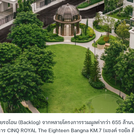
ายรอโอน (Backlog) จากหลายโครงการรวมมูลค่ากว่า 655 ล้านบ
การ CINQ ROYAL The Eighteen Bangna KM.7 (แซงค์ รอยัล ด