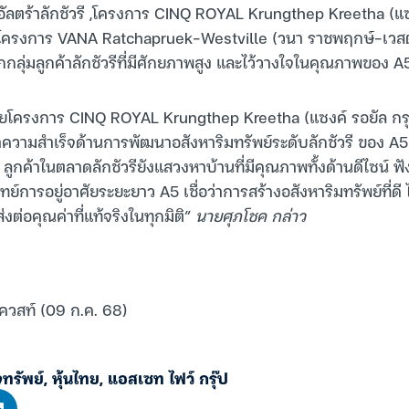
 อัลตร้าลักชัวรี ,โครงการ CINQ ROYAL Krungthep Kreetha (แซ
โครงการ VANA Ratchapruek-Westville (วนา ราชพฤกษ์-เวสต์วิล
กลุ่มลูกค้าลักชัวรีที่มีศักยภาพสูง และไว้วางใจในคุณภาพของ A
ยโครงการ CINQ ROYAL Krungthep Kreetha (แซงค์ รอยัล กรุง
ำความสำเร็จด้านการพัฒนาอสังหาริมทรัพย์ระดับลักชัวรี ของ A5 
่า ลูกค้าในตลาดลักชัวรียังแสวงหาบ้านที่มีคุณภาพทั้งด้านดีไซน์ ฟั
ทย์การอยู่อาศัยระยะยาว A5 เชื่อว่าการสร้างอสังหาริมทรัพย์ที่ดี 
่งต่อคุณค่าที่แท้จริงในทุกมิติ”
นายศุภโชค กล่าว
เควสท์ (09 ก.ค. 68)
ทรัพย์
,
หุ้นไทย
,
แอสเซท ไฟว์ กรุ๊ป