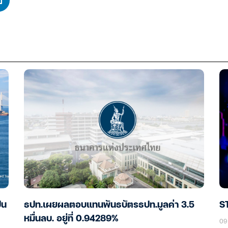
็น
ธปท.เผยผลตอบแทนพันธบัตรธปท.มูลค่า 3.5
ST
หมื่นลบ. อยู่ที่ 0.94289%
09