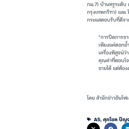
กม.7) บ้านหรูระดับ
กรุงเทพกรีฑา) และ 
กระแสตอบรับที่ดีจาก
“การปิดการขา
เพียงแค่ตอกย้
เครื่องพิสูจน์ว
คุณค่าที่ตอบโจ
ขายได้ แต่ต้องส
โดย สำนักข่าวอินโฟ
A5
,
ศุภโชค ปัญจ