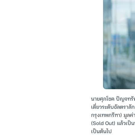
นายศุภโชค ปัญจทรัพ
เดี่ยวระดับอัลตราลั
กรุงเทพกรีฑา) มูล
(Sold Out) แล้วเป็น
เป็นต้นไป