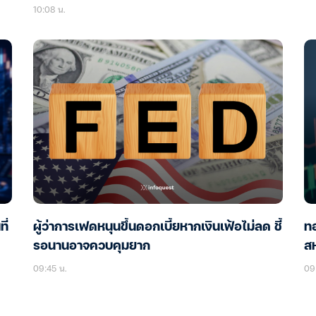
10:08 น.
ี่
ผู้ว่าการเฟดหนุนขึ้นดอกเบี้ยหากเงินเฟ้อไม่ลด ชี้
ทอ
รอนานอาจควบคุมยาก
สห
09:45 น.
09