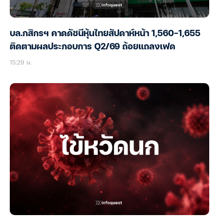
บล.กสิกรฯ คาดดัชนีหุ้นไทยสัปดาห์หน้า 1,560-1,655
ติดตามผลประกอบการ Q2/69 ถ้อยแถลงเฟด
15:29 น.