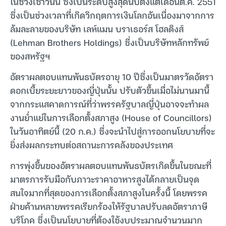
ในช่วงเช้าวันนี้ ซึ่งเป็นระดับสูงสุดนับตั้งแต่เดือนต.ค. 2551
ซึ่งเป็นช่วงเวลาที่เกิดวิกฤตการเงินโลกอันเนื่องมาจากการ
ล้มละลายของบริษัท เลห์แมน บราเธอร์ส โฮลดิงส์
(Lehman Brothers Holdings) ซึ่งเป็นบริษัทหลักทรัพย์
ของสหรัฐฯ
อัตราผลตอบแทนพันธบัตรอายุ 10 ปีซึ่งเป็นมาตรวัดอัตรา
ดอกเบี้ยระยะยาวของญี่ปุ่นนั้น ปรับตัวขึ้นเมื่อไม่นานมานี้
จากกระแสคาดการณ์ที่ว่าพรรครัฐบาลญี่ปุ่นอาจจะทำผล
งานย่ำแย่ในการเลือกตั้งสภาสูง (House of Councillors)
ในวันอาทิตย์นี้ (20 ก.ค.) ซึ่งจะนำไปสู่การออกนโยบายที่จะ
ยิ่งส่งผลกระทบต่อสถานะการคลังของประเทศ
การพุ่งขึ้นของอัตราผลตอบแทนพันธบัตรเกิดขึ้นในขณะที่
มาตรการรับมือกับภาวะราคาอาหารสูงได้กลายเป็นจุด
สนใจมากที่สุดของการเลือกตั้งสภาสูงในครั้งนี้ โดยพรรค
ฝ่ายค้านหลายพรรคเรียกร้องให้รัฐบาลปรับลดอัตราภาษี
บริโภค ซึ่งเป็นนโยบายที่ต้องใช้งบประมาณจำนวนมาก