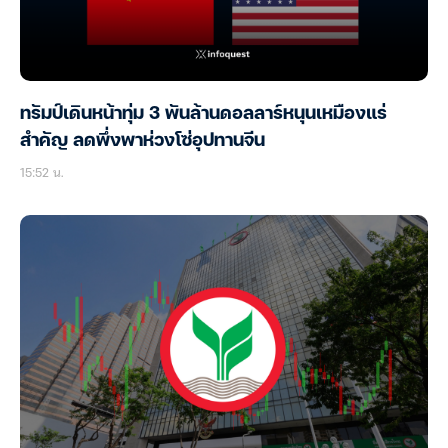
ทรัมป์เดินหน้าทุ่ม 3 พันล้านดอลลาร์หนุนเหมืองแร่
สำคัญ ลดพึ่งพาห่วงโซ่อุปทานจีน
15:52 น.