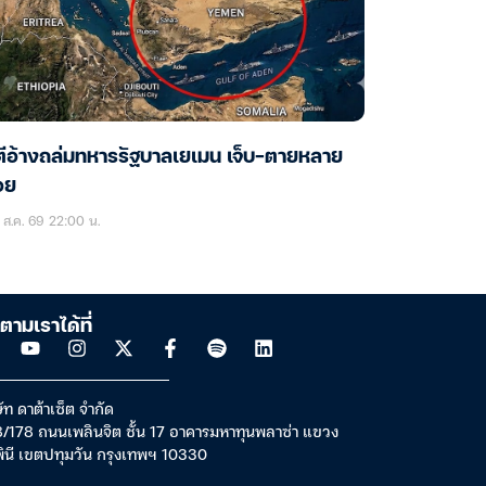
ตีอ้างถล่มทหารรัฐบาลเยเมน เจ็บ-ตายหลาย
อย
ส.ค. 69 22:00 น.
ตามเราได้ที่
ัท ดาต้าเซ็ต จำกัด
/178 ถนนเพลินจิต ชั้น 17 อาคารมหาทุนพลาซ่า แขวง
พินี เขตปทุมวัน กรุงเทพฯ 10330