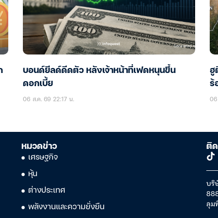
ก
บอนด์ยีลด์ดีดตัว หลังเจ้าหน้าที่เฟดหนุนขึ้น
ฮู
ดอกเบี้ย
ร้
06 ส.ค. 69 22:17 น.
06 
หมวดข่าว
ติด
เศรษฐกิจ
หุ้น
บริษ
ต่างประเทศ
888
ลุม
พลังงานและความยั่งยืน