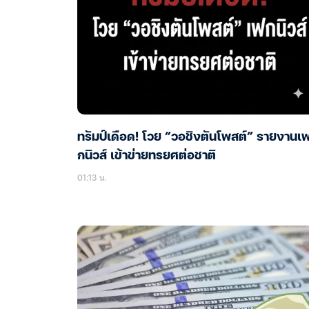
ทรัมป์เดือด! โวย “วอชิงตันโพสต์” รายงานเ
กนิวส์ เข้าข่ายทรยศต่อชาติ
01:13 น.