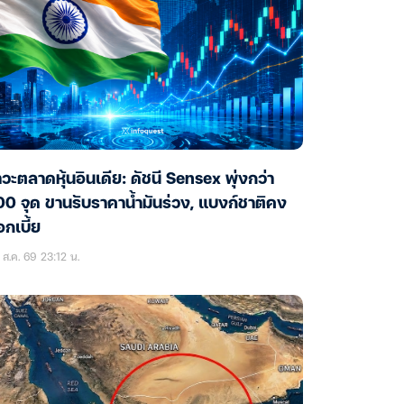
วะตลาดหุ้นอินเดีย: ดัชนี Sensex พุ่งกว่า
0 จุด ขานรับราคาน้ำมันร่วง, แบงก์ชาติคง
กเบี้ย
ส.ค. 69 23:12 น.