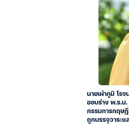
นายเผ่าภูมิ โรจ
ชอบร่าง พ.ร.บ.
กรรมการกฤษฎีกา
ถูกบรรจุวาระแล