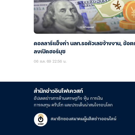
ดอลลาร์แข็งค่า นลท.รอตัวเลขจ้างงาน, ข้อต
ลงเปิดฮอร์มุซ
06 ส.ค. 69 22:56 น.
สำนักข่าวอินโฟเควสท์
อัปเดตข่าวสารด้านเศรษฐกิจ หุ้น การเงิน
การลงทุน คริปโท และประเด็นน่าสนใจรอบโลก
สมาชิกของสมาคมผู้ผลิตข่าวออนไลน์