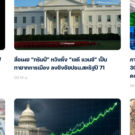
ฟ
สื่อเผย “ทรัมป์” หวังตั้ง “เจดี แวนซ์” เป็น
ภา
ทายาทการเมือง ลงชิงชัยปธน.สหรัฐปี 71
30
ดอ
00:14 น.
06 