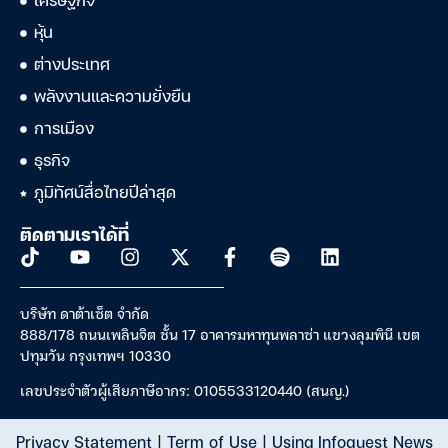
เศรษฐกิจ
หุ้น
ต่างประเทศ
พลังงานและความยั่งยืน
การเมือง
ธุรกิจ
ภูมิทัศน์สื่อไทยปีล่าสุด
ติดตามเราได้ที่
บริษัท ดาต้าเซ็ต จำกัด
888/178 ถนนเพลินจิต ชั้น 17 อาคารมหาทุนพลาซ่า แขวงลุมพินี เขต
ปทุมวัน กรุงเทพฯ 10330
เลขประจำตัวผู้เสียภาษีอากร: 0105533120440 (สนญ.)
Privacy Statement
|
Term of Use
|
Using Infoquest News