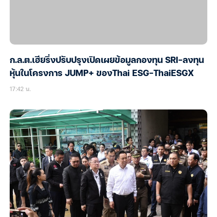
ก.ล.ต.เฮียริ่งปรับปรุงเปิดเผยข้อมูลกองทุน SRI-ลงทุน
หุ้นในโครงการ JUMP+ ของThai ESG-ThaiESGX
17:42 น.