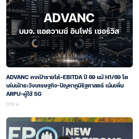
ADVANC คงเป้ารายได้-EBITDA ปี 69 แม้ H1/69 โต
เด่นเฝ้าระวังเศรษฐกิจ-ปัญหาภูมิรัฐศาสตร์ เน้นเพิ่ม
ARPU-ผู้ใช้ 5G
17:51 น.