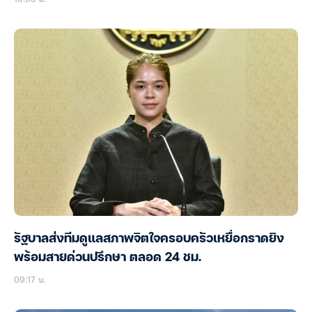
รัฐบาลส่งทีมดูแลสภาพจิตใจครอบครัวเหยื่อกราดยิง
พร้อมสายด่วนปรึกษา ตลอด 24 ชม.
09:17 น.