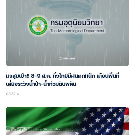
มรสุมเข้า!! 8-9 ส.ค. ทั่วไทยมีฝนตกหนัก เตือนพื้นที่
เสี่ยงระวังน้ำป่า-น้ำท่วมฉับพลัน
08:52 น.