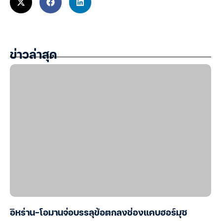
ข่าวล่าสุด
อิหร่าน-โอมานจ่อบรรลุข้อตกลงช่องแคบฮอร์มุซ