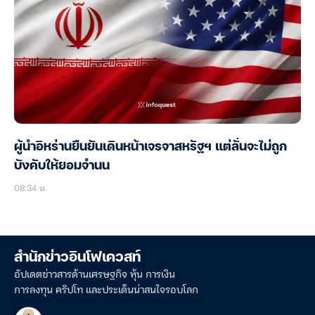
ผู้นำอิหร่านยืนยันเดินหน้าเจรจาสหรัฐฯ แต่ลั่นจะไม่ถูก
บังคับให้ยอมจำนน
08:34 น.
สำนักข่าวอินโฟเควสท์
อัปเดตข่าวสารด้านเศรษฐกิจ หุ้น การเงิน
การลงทุน คริปโท และประเด็นน่าสนใจรอบโลก