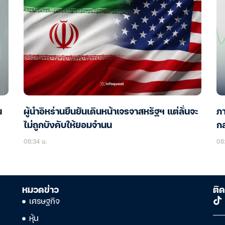
น
ผู้นำอิหร่านยืนยันเดินหน้าเจรจาสหรัฐฯ แต่ลั่นจะ
ภา
ไม่ถูกบังคับให้ยอมจำนน
กล
08:34 น.
08:
หมวดข่าว
ติด
เศรษฐกิจ
หุ้น