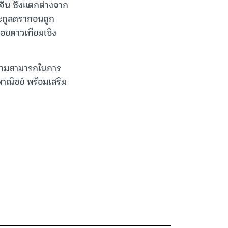
ีน ซึ่งแตกต่างจาก
ะกูลดรากอนถูก
่อยดาวเทียมเชิง
งความสามารถในการ
ณิชย์ พร้อมเสริม