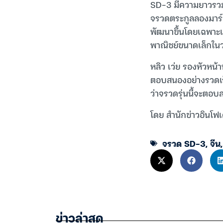
SD-3 มีความยาวรวม 
จรวดตระกูลลองมาร์
พัฒนาขึ้นโดยเฉพาะเ
พาณิชย์ขนาดเล็กในว
หลิว เว่ย รองหัวหน
ตอบสนองอย่างรวดเร
ว่าจรวดรุ่นนี้จะตอบส
โดย สำนักข่าวอินโฟ
จรวด SD-3
,
จีน
ข่าวล่าสุด