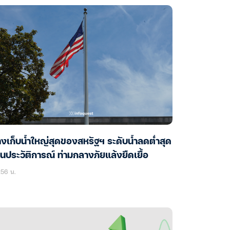
างเก็บน้ำใหญ่สุดของสหรัฐฯ ระดับน้ำลดต่ำสุด
็นประวัติการณ์ ท่ามกลางภัยแล้งยืดเยื้อ
:56 น.