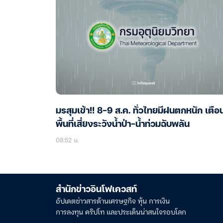
มรสุมเข้า!! 8-9 ส.ค. ทั่วไทยมีฝนตกหนัก เตือ
พื้นที่เสี่ยงระวังน้ำป่า-น้ำท่วมฉับพลัน
08:52 น.
สำนักข่าวอินโฟเควสท์
อัปเดตข่าวสารด้านเศรษฐกิจ หุ้น การเงิน
การลงทุน คริปโท และประเด็นน่าสนใจรอบโลก