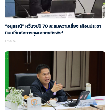
“อนุสรณ์” หวั่นงบปี 70 สะสมความเสี่ยง เตือนประชา
นิยมไร้หลักการฉุดเศรษฐกิจพัง!
17:20 น.