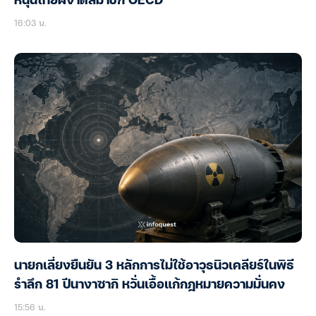
หนุนไทยผงาดสมาชิก OECD
16:03 น.
นายกเลี่ยงยืนยัน 3 หลักการไม่ใช้อาวุธนิวเคลียร์ในพิธี
รำลึก 81 ปีนางาซากิ หวั่นเอื้อแก้กฎหมายความมั่นคง
15:56 น.