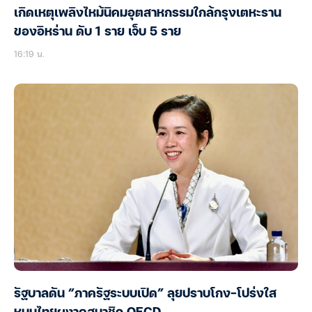
เกิดเหตุเพลิงไหม้นิคมอุตสาหกรรมใกล้กรุงเตหะราน
ของอิหร่าน ดับ 1 ราย เจ็บ 5 ราย
16:19 น.
รัฐบาลดัน “ภาครัฐระบบเปิด” ลุยปราบโกง-โปร่งใส