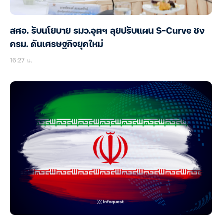
สศอ. รับนโยบาย รมว.อุตฯ ลุยปรับแผน S-Curve ชง
ครม. ดันเศรษฐกิจยุคใหม่
16:27 น.