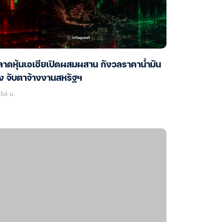
าดหุ้นเอเชียเปิดผสมผสาน กังวลราคาน้ำมัน
่ง จับตาจ้างงานสหรัฐฯ
54 น.