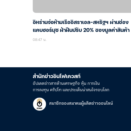
อิหร่านจ่อห้ามเรืออิสราเอล-สหรัฐฯ ผ่านช่อง
แคบฮอร์มุซ ฝ่าฝืนปรับ 20% ของมูลค่าสินค้า
08:47 น.
สำนักข่าวอินโฟเควสท์
อัปเดตข่าวสารด้านเศรษฐกิจ หุ้น การเงิน
การลงทุน คริปโท และประเด็นน่าสนใจรอบโลก
สมาชิกของสมาคมผู้ผลิตข่าวออนไลน์