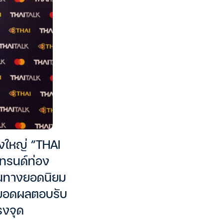
้งใหญ่ “THAI
เทรนด์ท่อง
ส้นทางยอดนิยม
่อยอดผลตอบรับ
รงจุด