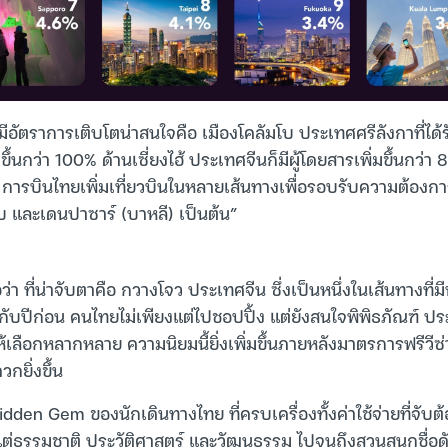
่มีอัตราการเติบโตน่าสนใจคือ เมืองโคลัมโบ ประเทศศรีลังกาที่ได
ึ้นกว่า 100% ด้านเซี่ยงไฮ้ ประเทศจีนก็มีผู้โดยสารเพิ่มขึ้นกว่า 
การบินไทยเพิ่มเที่ยวบินในหลายเส้นทางเพื่อรอบรับความต้องการ
มโบ และเดนปาซาร์ (บาหลี) เป็นต้น”
่า ที่น่าจับตาคือ กวางโจว ประเทศจีน ซึ่งเป็นหนึ่งในเส้นทางที่มี
ยบกับปีก่อน คนไทยไม่เพียงแต่ไปชอปปิ้ง แต่ยังสนใจพิพิธภัณฑ์ ปร
ให้เลือกหลากหลาย ความนิยมนี้ยิ่งเพิ่มขึ้นภายหลังมาตรการฟรีวีซ
กยิ่งขึ้น
dden Gem ของนักเดินทางไทย ที่ครบเครื่องทั้งค่าใช้จ่ายที่จับต
้งแต่ธรรมชาติ ประวัติศาสตร์ และวัฒนธรรม ไปจนถึงสวนสนุกชื่อ