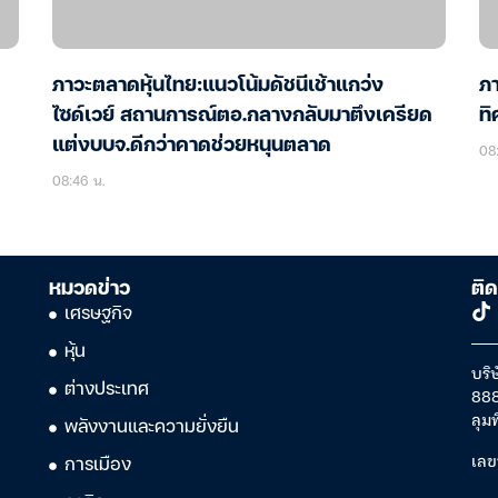
ภาวะตลาดหุ้นไทย:แนวโน้มดัชนีเช้าแกว่ง
ภา
ไซด์เวย์ สถานการณ์ตอ.กลางกลับมาตึงเครียด
ทิ
แต่งบบจ.ดีกว่าคาดช่วยหนุนตลาด
08:
08:46 น.
หมวดข่าว
ติด
เศรษฐกิจ
หุ้น
บริษ
ต่างประเทศ
888
ลุม
พลังงานและความยั่งยืน
เลข
การเมือง