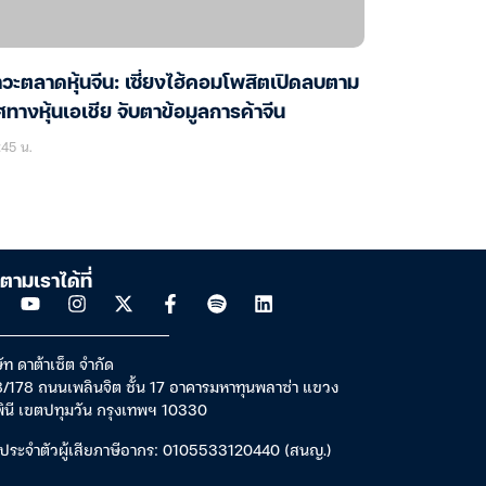
วะตลาดหุ้นจีน: เซี่ยงไฮ้คอมโพสิตเปิดลบตาม
ศทางหุ้นเอเชีย จับตาข้อมูลการค้าจีน
45 น.
ตามเราได้ที่
ัท ดาต้าเซ็ต จำกัด
/178 ถนนเพลินจิต ชั้น 17 อาคารมหาทุนพลาซ่า แขวง
พินี เขตปทุมวัน กรุงเทพฯ 10330
ประจำตัวผู้เสียภาษีอากร: 0105533120440 (สนญ.)