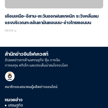
เตือนเหนือ-อีสาน-ตะวันออกฝนตกหนัก ระวังคลื่นลม
แรงบริเวณทะลอันดามันตอนบน-อ่าวไทยตอนบน
09:09 น.
สำนักข่าวอินโฟเควสท์
อัปเดตข่าวสารด้านเศรษฐกิจ หุ้น การเงิน
การลงทุน คริปโท และประเด็นน่าสนใจรอบโลก
สมาชิกของสมาคมผู้ผลิตข่าวออนไลน์
หมวดข่าว
เศรษฐกิจ