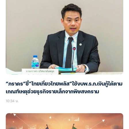
“ภราดร”ชี้”ไทยเที่ยวไทยพลัส”ใช้งบพ.ร.ก.เงินกู้ได้ตาม
เกณฑ์เหตุช่วยธุรกิจรายเล็กจากพิษสงคราม
10:34 น.