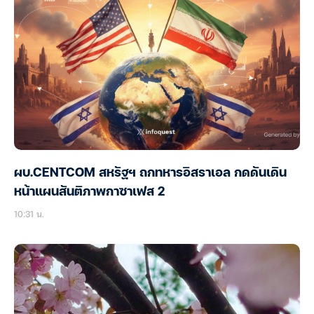
ผบ.CENTCOM สหรัฐฯ ถกทหารอิสราเอล กดดันเดิน
หน้าแผนสันติภาพกาซาเฟส 2
10:31 น.