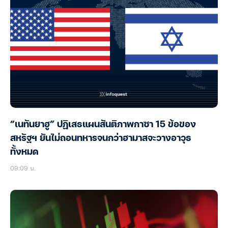
“เนทันยาฮู” ปฏิเสธแผนสันติภาพกาซา 15 ข้อของ
สหรัฐฯ ยันไม่ถอนทหารจนกว่าฮามาสจะวางอาวุธ
ทั้งหมด
09:09 น.