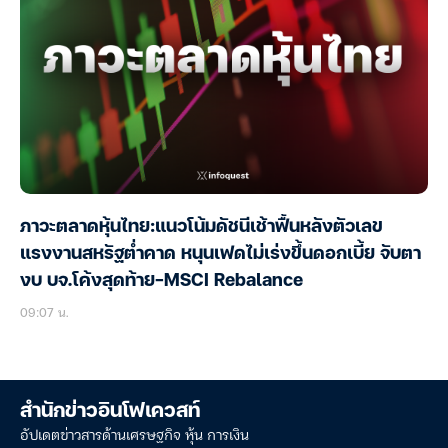
ภาวะตลาดหุ้นไทย:แนวโน้มดัชนีเช้าฟื้นหลังตัวเลข
แรงงานสหรัฐต่ำคาด หนุนเฟดไม่เร่งขึ้นดอกเบี้ย จับตา
งบ บจ.โค้งสุดท้าย-MSCI Rebalance
09:07 น.
สำนักข่าวอินโฟเควสท์
อัปเดตข่าวสารด้านเศรษฐกิจ หุ้น การเงิน