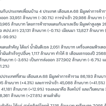
กับประเทศเพื่อนบ้าน 4 ประเทศ เดือนส.ค.68 มีมูลค่าการค้า
งออก 33,951 ล้านบาท (-30.1%) การนำเข้า 29,986 ล้านบาท (
น 3,965 ล้านบาท โดยการค้าชายแดนกับมาเลเซีย มีมูลค่าสูงสุด 
อ สปป.ลาว 23,131 ล้านบาท (-0.1%) เมียนมา 13,827 ล้านบาท
 (-99.9%)
แดนสำคัญ ได้แก่ น้ำมันดีเซล 2,051 ล้านบาท เครื่องคอมพิวเตอ
้ำมันสำเร็จรูปอื่นๆ 1,117 ล้านบาท ทำให้ 8 เดือนแรกของปี 256
ล้านบาท (-3.6%) เป็นการส่งออก 377,902 ล้านบาท (-6.7%) แ
1.2%)
ปประเทศที่สาม เดือนส.ค.68 มีมูลค่าการค้ารวม 86,193 ล้านบ
105 ล้านบาท (+4.3%) และการนำเข้า 45,088 ล้านบาท (+41.5%)
่สุด 41,181 ล้านบาท (+12.9%) รองลงมาคือ สิงคโปร์ และเวียดนาม ม
8,361 ล้านบาท (+27.8%) ตามลำดับ
สำคัญ ได้แก่ ฮาร์ดดิสก์ไดรฟ์ 7,135 ล้านบาท ทุเรียนสด 7,095 