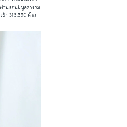
ผ่านแดนมีมูลค่ารวม
ข้า 316,550 ล้าน