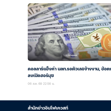
ดอลลาร์แข็งค่า นลท.รอตัวเลขจ้างงาน, ข้อต
ลงเปิดฮอร์มุซ
06 ส.ค. 69 22:56 น.
สำนักข่าวอินโฟเควสท์