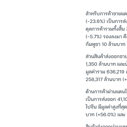
สำหรับการค้าชายแดน
(-23.6%) เป็นการส่
ดุลการค้ารวมทั้งสิ้
(-5.7%) รองลงมา คื
กัมพูชา 10 ล้านบาท
ส่วนสินค้าส่งออกชาย
1,350 ล้านบาท และน
มูลค่ารวม 636,219 
258,317 ล้านบาท (+
ด้านการค้าผ่านแดนไ
เป็นการส่งออก 41,
ไปจีน มีมูลค่าสูงที
บาท (+56.0%) และ 
สินค้าส่งออกผ่านแดน