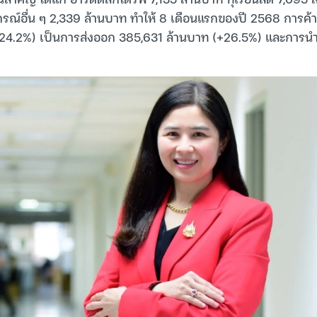
รณ์อื่น ๆ 2,339 ล้านบาท ทำให้ 8 เดือนแรกของปี 2568 การค้า
24.2%) เป็นการส่งออก 385,631 ล้านบาท (+26.5%) และการนำเ