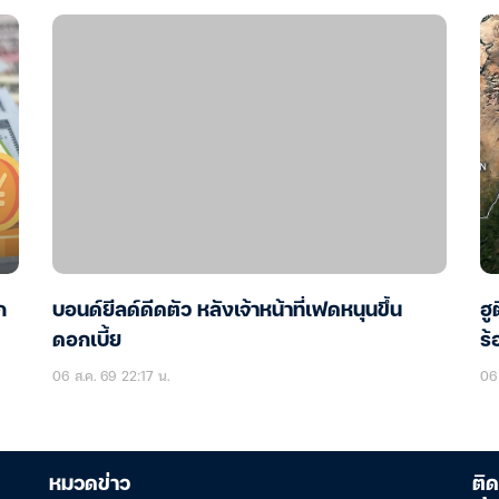
ก
บอนด์ยีลด์ดีดตัว หลังเจ้าหน้าที่เฟดหนุนขึ้น
ฮู
ดอกเบี้ย
ร้
06 ส.ค. 69 22:17 น.
06 
หมวดข่าว
ติด