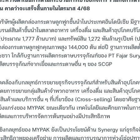
้น คาดว่าจะเสร็จสิ้นภายในไตรมาส 4/68
ิษัทผู้ผลิตกล่องกระดาษลูกฟูกชั้นนำในประเทศอินโดนีเซีย มีฐา
รนด์สินค้าชั้นนำในตลาดอาหาร เครื่องดื่ม และสินค้าอุปโภคบริโภ
 (ประมาณ 1,777 ล้านบาท) และทรัพย์สิน 1,272 พันล้านรูเปียห์ 
ล่องกระดาษลูกฟูกคุณภาพสูง 144,000 ตัน ต่อปี ฐานการผลิตตั้งอ
ชวา ใกล้กับฐานการผลิตกระดาษบรรจุภัณฑ์ของ PT Fajar Sur
ลิตบรรจุภัณฑ์จากเยื่อและกระดาษอื่น ๆ ของ SCGP
คล้องกับกลยุทธ์การขยายธุรกิจบรรจุภัณฑ์สำหรับสินค้าอุปโภค
ยการขยายกลุ่มสินค้าจำพวกอาหาร เครื่องดื่ม และสินค้าอุปโภ
ินค้าและบริการอื่น ๆ ที่เกี่ยวข้อง (Cross-selling) โดยอาศัยฐ
ที่แข็งแกร่งของ MYPAK ขณะเดียวกัน เทคโนโลยีและศักยภาพใน
ิตและการบริหารจัดการต้นทุนอย่างมีประสิทธิภาพ
งเชิงกลยุทธ์ของ MYPAK ยังเป็นประโยชน์ด้าน Synergy แก่ธุรกิจอ
ะสิทธิภาพของเครือข่าย การผลิตและการบูรณาการห่วงโซ่อุปทานให