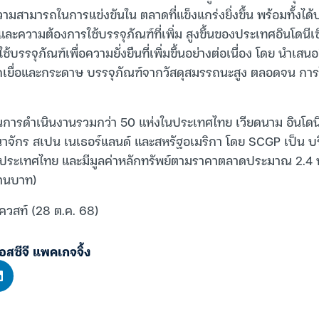
ามสามารถในการแข่งขันใน ตลาดที่แข็งแกร่งยิ่งขึ้น พร้อมทั้งไ
ะความต้องการใช้บรรจุภัณฑ์ที่เพิ่ม สูงขึ้นของประเทศอินโดนีเซีย
รรจุภัณฑ์เพื่อความยั่งยืนที่เพิ่มขึ้นอย่างต่อเนื่อง โดย นำเสน
ากเยื่อและกระดาษ บรรจุภัณฑ์จากวัสดุสมรรถนะสูง ตลอดจน การใ
นการดำเนินงานรวมกว่า 50 แห่งในประเทศไทย เวียดนาม อินโดนีเ
าจักร สเปน เนเธอร์แลนด์ และสหรัฐอเมริกา โดย SCGP เป็น บ
งประเทศไทย และมีมูลค่าหลักทรัพย์ตามราคาตลาดประมาณ 2.4 พ
้านบาท)
เควสท์ (28 ต.ค. 68)
อสซีจี แพคเกจจิ้ง