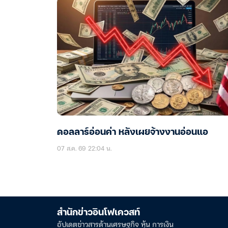
ดอลลาร์อ่อนค่า หลังเผยจ้างงานอ่อนแอ
07 ส.ค. 69 22:04 น.
สำนักข่าวอินโฟเควสท์
อัปเดตข่าวสารด้านเศรษฐกิจ หุ้น การเงิน