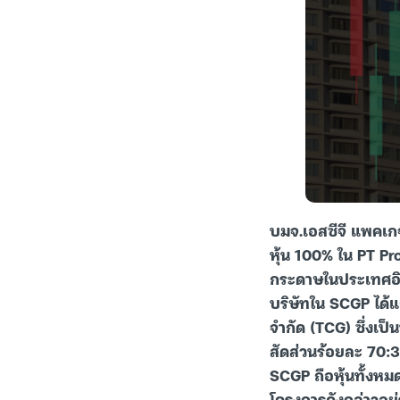
บมจ.เอสซีจี แพคเกจ
หุ้น 100% ใน PT Pr
กระดาษในประเทศอินโ
บริษัทใน SCGP ได้แ
จำกัด (TCG) ซึ่งเ
สัดส่วนร้อยละ 70:3
SCGP ถือหุ้นทั้งห
โครงการดังกล่าวอยู