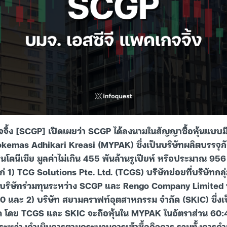
จิ้ง [SCGP] เปิดเผยว่า SCGP ได้ลงนามในสัญญาซื้อหุ้นแบบมีเง
okemas Adhikari Kreasi (MYPAK) ซึ่งเป็นบริษัทผลิตบรรจุภ
ดนีเซีย มูลค่าไม่เกิน 455 พันล้านรูเปียห์ หรือประมาณ 95
ก่ 1) TCG Solutions Pte. Ltd. (TCGS) บริษัทย่อยที่บริษัทกล
ป็นบริษัทร่วมทุนระหว่าง SCGP และ Rengo Company Limited ป
0 และ 2) บริษัท สยามคราฟท์อุตสาหกรรม จำกัด (SKIC) ซึ่งเป็
มด โดย TCGS และ SKIC จะถือหุ้นใน MYPAK ในอัตราส่วน 60
่ระหว่างดำเนินการตามกระบวนการเข้าซื้อกิจการ รวมทั้งการดำ