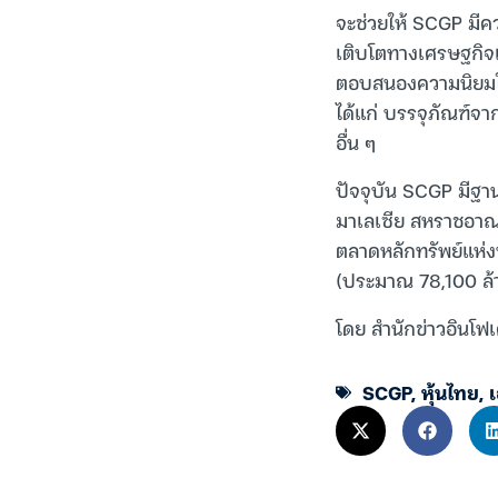
จะช่วยให้ SCGP มีคว
เติบโตทางเศรษฐกิจแล
ตอบสนองความนิยมใช้บ
ได้แก่ บรรจุภัณฑ์จ
อื่น ๆ
ปัจจุบัน SCGP มีฐา
มาเลเซีย สหราชอาณ
ตลาดหลักทรัพย์แห่
(ประมาณ 78,100 ล
โดย สำนักข่าวอินโฟ
SCGP
,
หุ้นไทย
,
เ