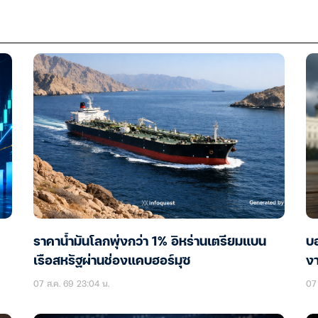
ราคาน้ำมันโลกพุ่งกว่า 1% อิหร่านเตรียมแบน
บอ
เรือสหรัฐผ่านช่องแคบฮอร์มุซ
ง
07 ส.ค. 69 23:04 น.
07 