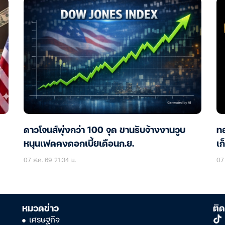
ดาวโจนส์พุ่งกว่า 100 จุด ขานรับจ้างงานวูบ
ทอ
หนุนเฟดคงดอกเบี้ยเดือนก.ย.
เก
07 ส.ค. 69 21:34 น.
07 
หมวดข่าว
ติด
เศรษฐกิจ