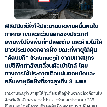
ฟิลิปปินส์สั่งให้ประชาชนหลายหมื่นคนใน
ภาคกลางและตะวันออกของประเทศ
อพยพไปยังพื้นที่ที่ปลอดภัย และห้ามไม่ให้
ชาวประมงออกจากฝั่ง ขณะที่พายุไต้ฝุ่น
“คัลแมกี” (Kalmaegi) จากมหาสมุทร
แปซิฟิกกำลังเคลื่อนตัวเข้าใกล้ โดย
ทางการได้ประกาศเตือนฝนตกหนักและ
คลื่นพายุซัดฝั่งที่อาจสูงถึง 3 เมตร
รายงานระบุว่า ล่าสุดไต้ฝุ่นคัลแมกีอยู่ห่างจากเมืองกิอานใน
จังหวัดอีสเทิร์นซามาร์ ไปทางตะวันออกประมาณ 235
กิโลเมตร โดยมีความเร็วลมต่อเนื่องสูงสุด 120 กิโลเมตร