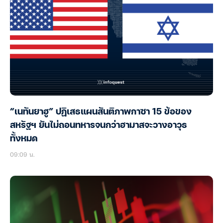
“เนทันยาฮู” ปฏิเสธแผนสันติภาพกาซา 15 ข้อของ
สหรัฐฯ ยันไม่ถอนทหารจนกว่าฮามาสจะวางอาวุธ
ทั้งหมด
09:09 น.