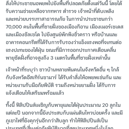
สั่งให้ประชาชนอพยพไปยังพื้นที่ปลอดภัยตั้งแต่วันนี้ โดยได้
รับความช่วยเหลือจากทหาร ตำรวจ เจ้าหน้าที่ดับเพลิง
และหน่วยบรรเทาสาธารณภัย ในการนำประชาชนกว่า
70,000 คนในพื้นที่ชายฝั่งของเมืองกิอาน เมืองเมอร์เซเดส
และเมืองซัลเซโด ไปยังศูนย์พักพิงชั่วคราว หรือบ้านและ
อาคารคอนกรีตที่ได้รับการรับรองว่าแข็งแรงพอที่จะทนต่อ
แรงปะทะของไต้ฝุ่น ขณะที่มีการออกประกาศเตือนคลื่น
พายุซัดฝั่งที่อาจสูงถึง 3 เมตรในพื้นที่ชายฝั่งเหล่านั้น
เจ้าหน้าที่ระบุว่า ชาวบ้านหลายพันคนในจังหวัดอื่น ๆ ใกล้
กับจังหวัดอีสเทิร์นซามาร์ ได้รับคำสั่งให้อพยพเช่นกัน และ
หน่วยงานรับมือภัยพิบัติ รวมถึงหน่วยยามฝั่ง ได้รับการ
แจ้งเตือนให้เตรียมพร้อมแล้ว
ทั้งนี้ ฟิลิปปินส์เผชิญกับพายุและไต้ฝุ่นประมาณ 20 ลูกใน
แต่ละปี นอกจากนี้ยังประสบกับแผ่นดินไหวบ่อยครั้ง และมี
ภูเขาไฟที่ยังคุกรุ่นอีกกว่าสิบลูก ทำให้ฟิลิปปินส์เป็น
ประเทศที่เสี่ยงต่อภัยพิบัติมากที่สุดประเทศหนึ่งในโลก