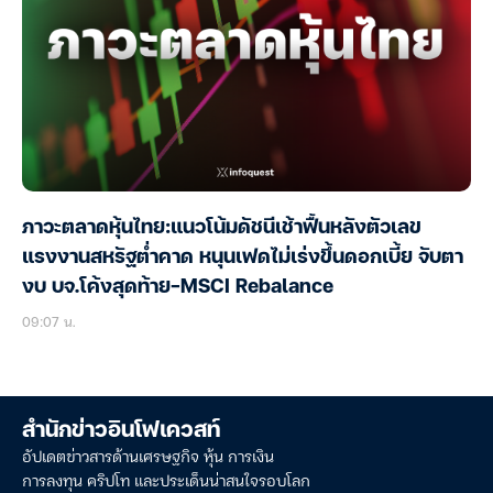
ภาวะตลาดหุ้นไทย:แนวโน้มดัชนีเช้าฟื้นหลังตัวเลข
แรงงานสหรัฐต่ำคาด หนุนเฟดไม่เร่งขึ้นดอกเบี้ย จับตา
งบ บจ.โค้งสุดท้าย-MSCI Rebalance
09:07 น.
สำนักข่าวอินโฟเควสท์
อัปเดตข่าวสารด้านเศรษฐกิจ หุ้น การเงิน
การลงทุน คริปโท และประเด็นน่าสนใจรอบโลก