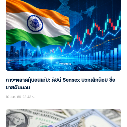
ภาวะตลาดหุ้นอินเดีย: ดัชนี Sensex บวกเล็กน้อย ซื้อ
ขายผันผวน
10 ส.ค. 69 23:43 น.