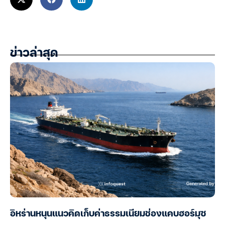
ข่าวล่าสุด
อิหร่านหนุนแนวคิดเก็บค่าธรรมเนียมช่องแคบฮอร์มุซ