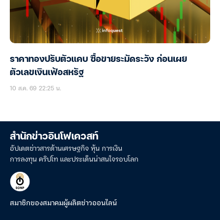
ราคาทองปรับตัวแคบ ซื้อขายระมัดระวัง ก่อนเผย
ตัวเลขเงินเฟ้อสหรัฐ
10 ส.ค. 69 22:25 น.
สำนักข่าวอินโฟเควสท์
อัปเดตข่าวสารด้านเศรษฐกิจ หุ้น การเงิน
การลงทุน คริปโท และประเด็นน่าสนใจรอบโลก
สมาชิกของสมาคมผู้ผลิตข่าวออนไลน์