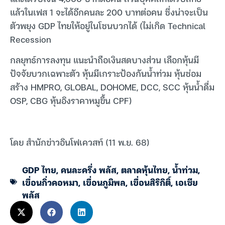
แล้วในเฟส 1 จะได้อีกคนละ 200 บาทต่อคน ซึ่งน่าจะเป็น
ตัวพยุง GDP ไทยให้อยู่ในโซนบวกได้ (ไม่เกิด Technical
Recession
กลยุทธ์การลงทุน แนะนำถือเงินสดบางส่วน เลือกหุ้นมี
ปัจจัยบวกเฉพาะตัว หุ้นมีเกราะป้องกันน้ำท่วม หุ้นซ่อม
สร้าง HMPRO, GLOBAL, DOHOME, DCC, SCC หุ้นน้ำดื่ม
OSP, CBG หุ้นอิงราคาหมูขึ้น CPF)
โดย สำนักข่าวอินโฟเควสท์ (11 พ.ย. 68)
GDP ไทย
,
คนละครึ่ง พลัส
,
ตลาดหุ้นไทย
,
น้ำท่วม
,
เขื่อนกิ่วคอหมา
,
เขื่อนภูมิพล
,
เขื่อนสิริกิติ์
,
เอเซีย
พลัส