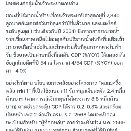
โดยตรงต่อลุ่มน้ำเจ้าพระยาตอนล่าง
ขณะที่ปริมาณน้ำท้ายเขื่อนเจ้าพระยาปีล่าสุดอยู่ที่ 2,840
ลูกบาศก์เมตรต่อวินาทีสูงกว่าปีที่แล้วมาก และแตะใกล้
ระดับสูงสุด (เช่นเดียวกับปี 2554) ซึ่งหากการระบายน้ำ
จากเขื่อนภาคเหนือไม่สมดุลกับปริมาณน้ำฝนที่เพิ่มเติมเข้า
มา อาจเกิดน้ำเอ่อล้นและไหลท่วมพื้นที่ลุ่มภาคกลางในเร็ว
วัน ซึ่งอาจเป็นส่วนหนึ่งที่กดดัน GDP (%YOY) ให้ลดลง ดัง
ข้อมูลในอดีตที่ปี 54 ณ ไตรมาส 4/54 GDP (%YOY) ออก
มา -4.0%
อย่างไรก็ตาม นโยบายการคลังอย่างโครงการ “คนละครึ่ง
พลัส เฟส 1” ที่เปิดใช้งานมา 11 วัน หนุนเงินสะพัด 2.4 หมื่น
ล้านบาท (คาดการณ์เงินหมุนทั้งโครงการ 8.8 หมื่นล้าน
บาท) คาดช่วยกระตุ้น GDP ได้ราว 0.2-0.3% และเตรียม
เดินหน้า เฟส 2 จ่อเข้า ครม. ธ.ค. 2568 โดยจะเปิดลง
ทะเบียนสำหรับ “ผู้ที่ตกหล่น” คาดว่าจะเริ่มช่วง ม.ค. 2569
และได้รับเงิน 4,000 บาทต่อคน ส่วนบุคคลที่ได้รับสิทธิ