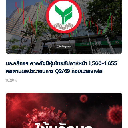
บล.กสิกรฯ คาดดัชนีหุ้นไทยสัปดาห์หน้า 1,560-1,655
ติดตามผลประกอบการ Q2/69 ถ้อยแถลงเฟด
15:29 น.