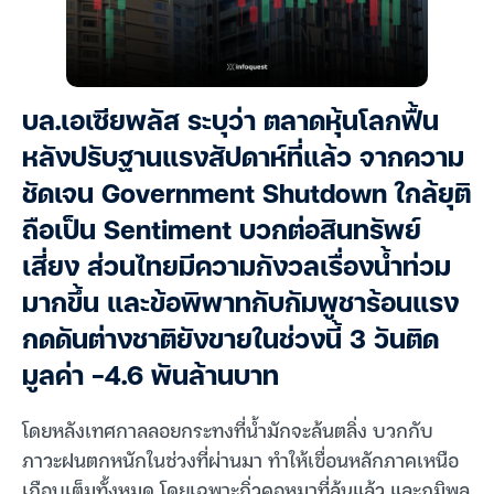
บล.เอเซียพลัส ระบุว่า ตลาดหุ้นโลกฟื้น
หลังปรับฐานแรงสัปดาห์ที่แล้ว จากความ
ชัดเจน Government Shutdown ใกล้ยุติ
ถือเป็น Sentiment บวกต่อสินทรัพย์
เสี่ยง ส่วนไทยมีความกังวลเรื่องน้ำท่วม
มากขึ้น และข้อพิพาทกับกัมพูชาร้อนแรง
กดดันต่างชาติยังขายในช่วงนี้ 3 วันติด
มูลค่า -4.6 พันล้านบาท
โดยหลังเทศกาลลอยกระทงที่น้ำมักจะล้นตลิ่ง บวกกับ
ภาวะฝนตกหนักในช่วงที่ผ่านมา ทำให้เขื่อนหลักภาคเหนือ
เกือบเต็มทั้งหมด โดยเฉพาะกิ่วคอหมาที่ล้นแล้ว และภูมิพล