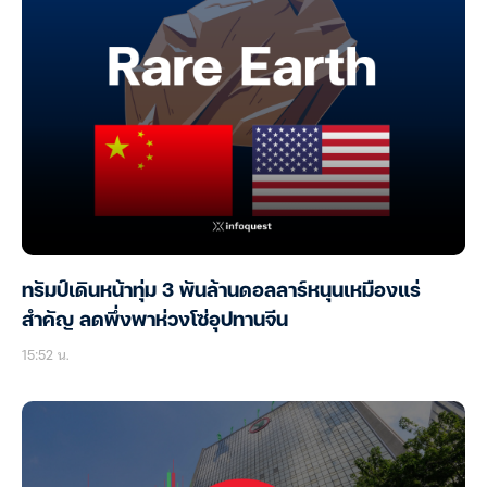
ทรัมป์เดินหน้าทุ่ม 3 พันล้านดอลลาร์หนุนเหมืองแร่
สำคัญ ลดพึ่งพาห่วงโซ่อุปทานจีน
15:52 น.