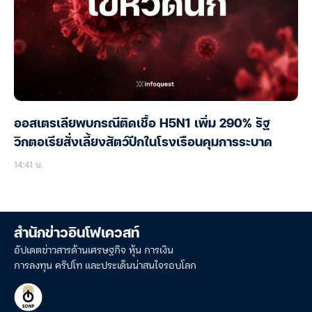
ออสเตรเลียพบกรณีติดเชื้อ H5N1 เพิ่ม 290% รัฐ
วิกตอเรียสั่งเลี้ยงสัตว์ปีกในโรงเรือนคุมการระบาด
14:41 น.
สำนักข่าวอินโฟเควสท์
อัปเดตข่าวสารด้านเศรษฐกิจ หุ้น การเงิน
การลงทุน คริปโท และประเด็นน่าสนใจรอบโลก