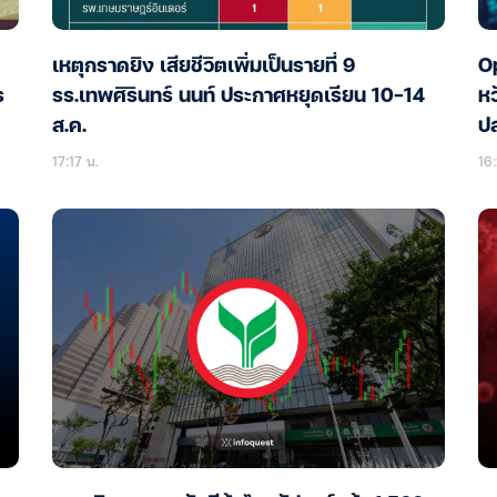
เหตุกราดยิง เสียชีวิตเพิ่มเป็นรายที่ 9
Op
ร
รร.เทพศิรินทร์ นนท์ ประกาศหยุดเรียน 10-14
หว
ส.ค.
ป
17:17 น.
16: