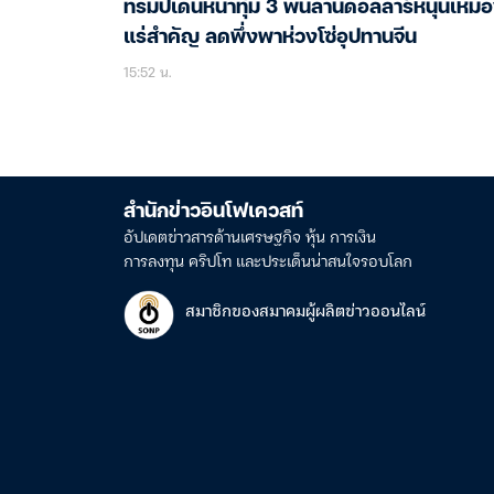
ทรัมป์เดินหน้าทุ่ม 3 พันล้านดอลลาร์หนุนเหมื
แร่สำคัญ ลดพึ่งพาห่วงโซ่อุปทานจีน
15:52 น.
สำนักข่าวอินโฟเควสท์
อัปเดตข่าวสารด้านเศรษฐกิจ หุ้น การเงิน
การลงทุน คริปโท และประเด็นน่าสนใจรอบโลก
สมาชิกของสมาคมผู้ผลิตข่าวออนไลน์