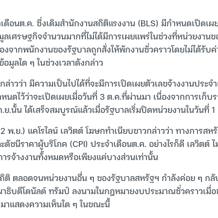
ดือนต.ค. ซึ่งเดิมสำนักงานสถิติแรงงาน (BLS) มีกำหนดเปิดเผยในว
้อมูลเศรษฐกิจจำนวนมากที่ไม่ได้มีการเผยแพร่ในช่วงที่หน่วยงาน
่องจากพนักงานของรัฐบาลถูกสั่งให้พักงานชั่วคราวโดยไม่ได้รับค่าจ
้อมูลใด ๆ ในช่วงเวลาดังกล่าว
ล่าวว่า มีความเป็นไปได้ที่จะมีการเปิดเผยตัวเลขจ้างงานประจำ
ำหนดไว้ว่าจะเปิดเผยเมื่อวันที่ 3 ต.ค.ที่ผ่านมา เนื่องจากการเก็
นั้น ได้เสร็จสมบูรณ์แล้วเมื่อรัฐบาลเริ่มปิดหน่วยงานในวันที่ 1
า (12 พ.ย.) แคโรไลน์ เลวิตต์ โฆษกทำเนียบขาวกล่าวว่า ทางการสหร
ัชนีราคาผู้บริโภค (CPI) ประจำเดือนต.ค. อย่างไรก็ดี เลวิตต์ ไม
รจ้างงานทั้งหมดหรือเพียงแค่บางส่วนเท่านั้น
านสถิติ ตลอดจนหน่วยงานอื่น ๆ ของรัฐบาลสหรัฐฯ กำลังค่อย ๆ กล
านาธิบดีโดนัลด์ ทรัมป์ ลงนามในกฎหมายงบประมาณชั่วคราวเมื่อช่
ออกมาแสดงความเห็นใด ๆ ในขณะนี้