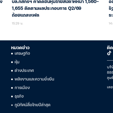
อง
บล.กสิกรฯ คาดดัชนีหุ้นไทยสัปดาห์หน้า 1,560-
ออ
1,655 ติดตามผลประกอบการ Q2/69
รั
ถ้อยแถลงเฟด
ร
15:29 น.
14:
หมวดข่าว
ติด
เศรษฐกิจ
หุ้น
บริษ
ต่างประเทศ
888
ลุม
พลังงานและความยั่งยืน
เลข
การเมือง
ธุรกิจ
ภูมิทัศน์สื่อไทยปีล่าสุด