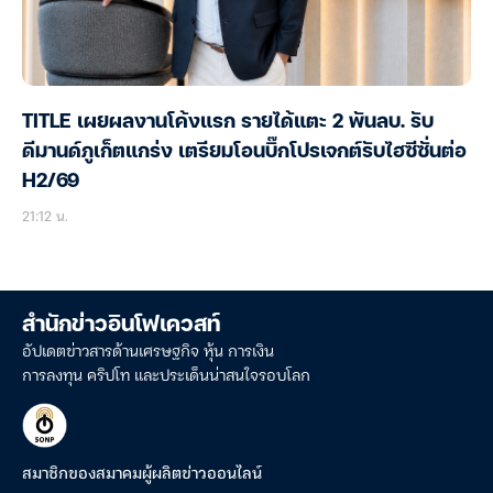
TITLE เผยผลงานโค้งแรก รายได้แตะ 2 พันลบ. รับ
ดีมานด์ภูเก็ตแกร่ง เตรียมโอนบิ๊กโปรเจกต์รับไฮซีซั่นต่อ
H2/69
21:12 น.
สำนักข่าวอินโฟเควสท์
อัปเดตข่าวสารด้านเศรษฐกิจ หุ้น การเงิน
การลงทุน คริปโท และประเด็นน่าสนใจรอบโลก
สมาชิกของสมาคมผู้ผลิตข่าวออนไลน์