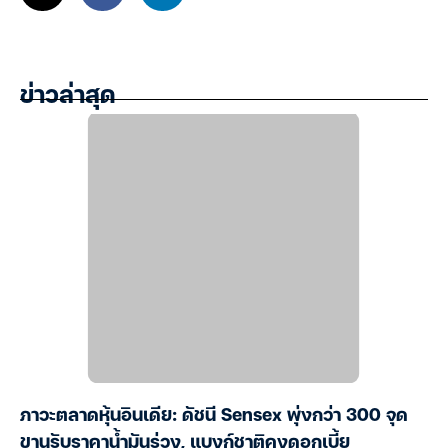
ข่าวล่าสุด
ภาวะตลาดหุ้นอินเดีย: ดัชนี Sensex พุ่งกว่า 300 จุด
ขานรับราคาน้ำมันร่วง, แบงก์ชาติคงดอกเบี้ย