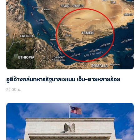
ฮูตีอ้างถล่มทหารรัฐบาลเยเมน เจ็บ-ตายหลายร้อย
22:00 น.