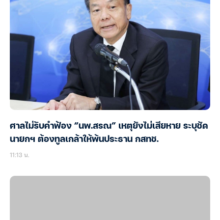
ศาลไม่รับคำฟ้อง “นพ.สรณ” เหตุยังไม่เสียหาย ระบุชัด
นายกฯ ต้องทูลเกล้าให้พ้นประธาน กสทช.
11:13 น.