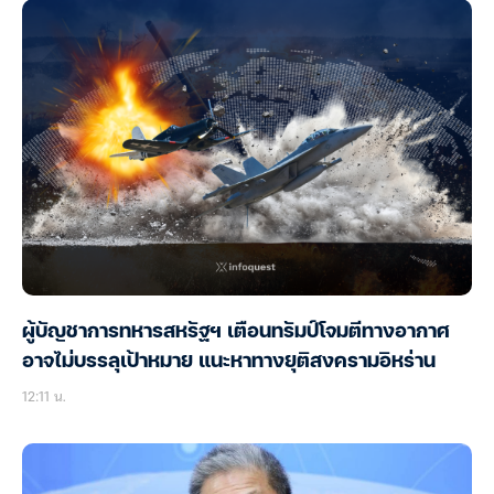
ผู้บัญชาการทหารสหรัฐฯ เตือนทรัมป์โจมตีทางอากาศ
อาจไม่บรรลุเป้าหมาย แนะหาทางยุติสงครามอิหร่าน
12:11 น.