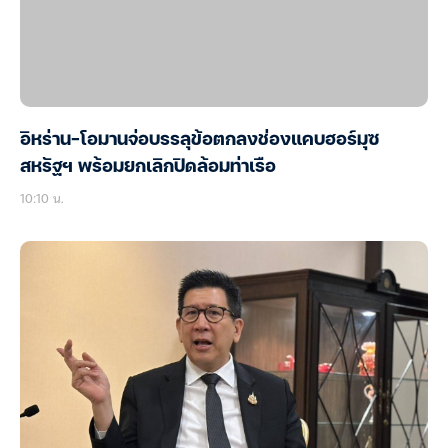
อิหร่าน-โอมานจ่อบรรลุข้อตกลงช่องแคบฮอร์มุซ
สหรัฐฯ พร้อมยกเลิกปิดล้อมท่าเรือ
10:10 น.