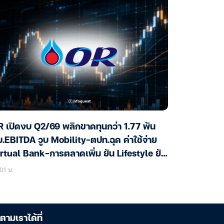
 เปิดงบ Q2/69 พลิกขาดทุนกว่า 1.77 พัน
.EBITDA วูบ Mobility-ตปท.ฉุด ค่าใช้จ่าย
rtual Bank-การตลาดเพิ่ม ยัน Lifestyle ยัง
ต
01 น.
ตามเราได้ที่