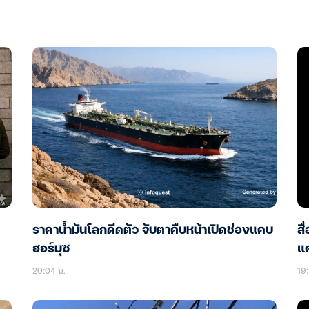
ราคาน้ำมันโลกดีดตัว จับตาคืบหน้าเปิดช่องแคบ
สื
ฮอร์มุซ
แ
20:04 น.
19: