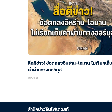
สื่อตีข่าว! ข้อตกลงอิหร่าน-โอมาน ไม่เรียกเก็
ค่าผ่านทางฮอร์มุซ
19:21 น.
สำนักข่าวอินโฟเควสท์