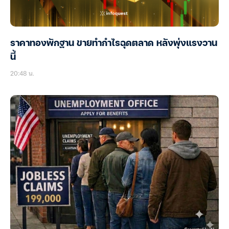
ราคาทองพักฐาน ขายทำกำไรฉุดตลาด หลังพุ่งแรงวาน
นี้
20:48 น.