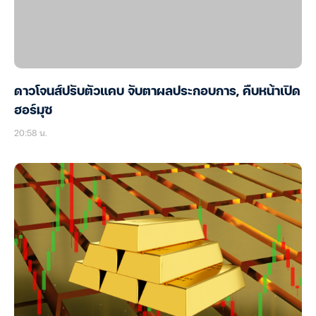
ดาวโจนส์ปรับตัวแคบ จับตาผลประกอบการ, คืบหน้าเปิด
ฮอร์มุซ
20:58 น.