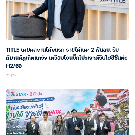
TITLE เผยผลงานโค้งแรก รายได้แตะ 2 พันลบ. รับ
ดีมานด์ภูเก็ตแกร่ง เตรียมโอนบิ๊กโปรเจกต์รับไฮซีซั่นต่อ
H2/69
21:12 น.