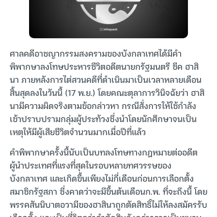
ศาลคดีอาชญากรรมสงครามของบังกลาเทศได้มีคำ
พิพากษาลงโทษประหารชีวิตอดีตนายกรัฐมนตรี ชีค ฮาสิ
นา ภายหลังการไต่สวนคดีที่ดำเนินมาเป็นเวลาหลายเดือน
สิ้นสุดลงในวันนี้ (17 พ.ย.) โดยคณะตุลาการวินิจฉัยว่า ฮาสิ
นามีความผิดจริงตามข้อกล่าวหา กรณีสั่งการให้ใช้กำลัง
เข้าปราบปรามกลุ่มผู้ประท้วงซึ่งนำโดยนักศึกษาจนเป็น
เหตุให้มีผู้เสียชีวิตจำนวนมากเมื่อปีที่แล้ว
คำพิพากษาครั้งนี้นับเป็นบทลงโทษทางกฎหมายต่ออดีต
ผู้นำประเทศที่แรงที่สุดในรอบหลายทศวรรษของ
บังกลาเทศ และเกิดขึ้นเพียงไม่กี่เดือนก่อนการเลือกตั้ง
สมาชิกรัฐสภา ซึ่งคาดว่าจะมีขึ้นต้นเดือนก.พ. ที่จะถึงนี้ โดย
พรรคสันนิบาตอวามีของฮาสินาถูกตัดสิทธิ์ไม่ให้ลงสมัครรับ