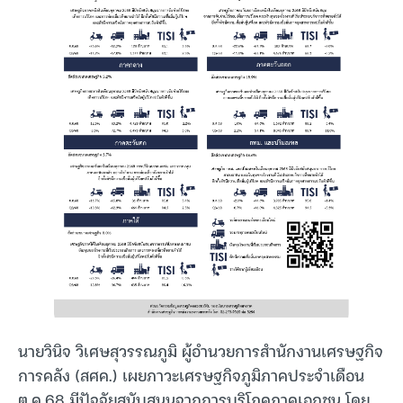
นายวินิจ วิเศษสุวรรณภูมิ ผู้อำนวยการสำนักงานเศรษฐกิจ
การคลัง (สศค.) เผยภาวะเศรษฐกิจภูมิภาคประจำเดือน
ต.ค.68 มีปัจจัยสนับสนุนจากการบริโภคภาคเอกชน โดย