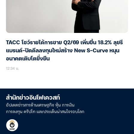
TACC โชว์รายได้การขาย Q2/69 เพิ่มขึ้น 18.2% ลุยรี
แบรนด์-ปิดดีลลงทุนใหม่สร้าง New S-Curve หนุน
อนาคตเติบโตยั่งยืน
12:34 น.
สำนักข่าวอินโฟเควสท์
อัปเดตข่าวสารด้านเศรษฐกิจ หุ้น การเงิน
การลงทุน คริปโท และประเด็นน่าสนใจรอบโลก