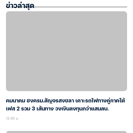
ข่าวล่าสุด
คมนาคม ชงครม.สัญจรสงขลา เคาะรถไฟทางคู่ภาคใต้
เฟส 2 รวม 3 เส้นทาง วงเงินลงทุนกว่าแสนลบ.
12:48 น.