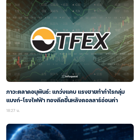
ภาวะตลาดอนุพันธ์: แกว่งแคบ แรงขายทำกำไรกลุ่ม
แบงก์-โรงไฟฟ้า ทองดีดขึ้นหลังดอลลาร์อ่อนค่า
18:27 น.