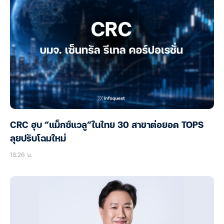
CRC ฮุบ “แม็กซ์แวลู”ในไทย 30 สาขาต่อยอด TOPS
ลุยปรับโฉมใหม่
18:26 น.