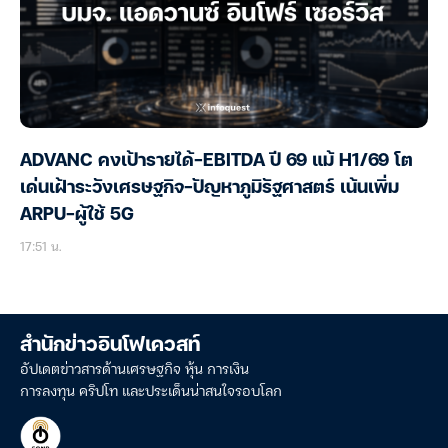
ADVANC คงเป้ารายได้-EBITDA ปี 69 แม้ H1/69 โต
เด่นเฝ้าระวังเศรษฐกิจ-ปัญหาภูมิรัฐศาสตร์ เน้นเพิ่ม
ARPU-ผู้ใช้ 5G
17:51 น.
สำนักข่าวอินโฟเควสท์
อัปเดตข่าวสารด้านเศรษฐกิจ หุ้น การเงิน
การลงทุน คริปโท และประเด็นน่าสนใจรอบโลก