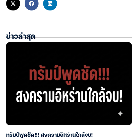
ข่าวล่าสุด
ทรัมป์พูดชัด!!! สงครามอิหร่านใกล้จบ!