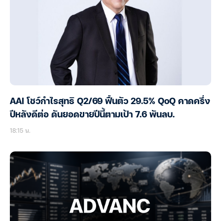
AAI โชว์กำไรสุทธิ Q2/69 ฟื้นตัว 29.5% QoQ คาดครึ่ง
ปีหลังดีต่อ ดันยอดขายปีนี้ตามเป้า 7.6 พันลบ.
18:15 น.