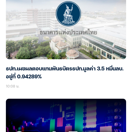
ธปท.เผยผลตอบแทนพันธบัตรธปท.มูลค่า 3.5 หมื่นลบ.
อยู่ที่ 0.94289%
10:08 น.