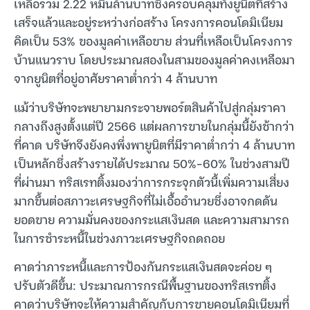
เหลือรวม 2.22 หมื่นล้านบาทซึ่งครอบคลุมทั้งยูนิตที่สร้าง
เสร็จแล้วและอยู่ระหว่างก่อสร้าง โครงการคอนโดมิเนียม
คิดเป็น 53% ของมูลค่าเหลือขาย ส่วนที่เหลือเป็นโครงการ
บ้านแนวราบ โดยประมาณสองในสามของมูลค่าคงเหลือมา
จากยูนิตที่อยู่อาศัยราคาต่ำกว่า 4 ล้านบาท
แม้ว่าบริษัทจะพยายามกระจายพอร์ตสินค้าไปสู่กลุ่มราคา
กลางถึงสูงตั้งแต่ปี 2566 แต่ผลการขายในกลุ่มนี้ยังช้ากว่า
ที่คาด บริษัทจึงยังคงพึ่งพายูนิตที่มีราคาต่ำกว่า 4 ล้านบาท
เป็นหลักซึ่งสร้างรายได้ประมาณ 50%-60% ในช่วงสามปี
ที่ผ่านมา ทริสเรทติ้งมองว่าการกระจุกตัวนี้เพิ่มความเสี่ยง
มากขึ้นต่อสภาวะเศรษฐกิจที่ไม่เอื้ออำนวยซึ่งอาจกดดัน
ยอดขาย ความมั่นคงของกระแสเงินสด และความสามารถ
ในการชำระหนี้ในช่วงภาวะเศรษฐกิจถดถอย
คาดว่าภาระหนี้และการป้องกันกระแสเงินสดจะค่อย ๆ
ปรับตัวดีขึ้น: ประมาณการกรณีพื้นฐานของทริสเรทติ้ง
คาดว่าบริษัทจะให้ความสำคัญกับการขายคอนโดมิเนียมที่