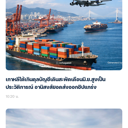
เกาหลีใต้เกินดุลบัญชีเดินสะพัดเดือนมิ.ย.สูงเป็น
ประวัติการณ์ อานิสงส์ยอดส่งออกชิปแกร่ง
10:20 น.