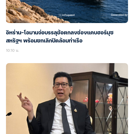
อิหร่าน-โอมานจ่อบรรลุข้อตกลงช่องแคบฮอร์มุซ
สหรัฐฯ พร้อมยกเลิกปิดล้อมท่าเรือ
10:10 น.