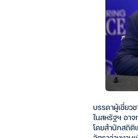
บรรดาผู้เชี่ยว
ในสหรัฐฯ อาจท
โดยสำนักสถิติแ