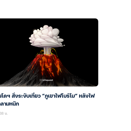
นโดฯ สั่งระงับเที่ยว “ภูเขาไฟโบร์โม” หลังไฟ
าลามหนัก
38 น.