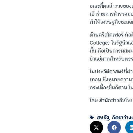
ขณะที่ผลสำรวจของสำน
เข้าร่วมการสำรวจมอ
ทำให้เศรษฐกิจชะลอ
ด้านคริสโตเฟอร์ กัล
College) ในรัฐนิวแฮม
นั้น ถือเป็นการผสมผส
ย่ำแย่มากสำหรับพรร
ในประวัติศาสตร์ที่ผ
เทอม ซึ่งหมายความว
กระเตื้องขึ้นก็ตาม 
โดย สำนักข่าวอินโฟเ
สหรัฐ
,
อัตราว่าง