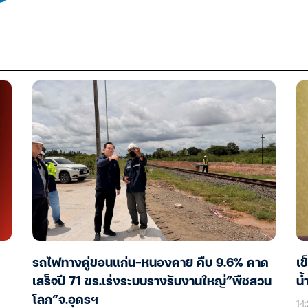
รถไฟทางคู่ขอนแก่น-หนองคาย คืบ 9.6% คาด
เช
เสร็จปี 71 ขร.เร่งระบบรางรับงานใหญ่”พืชสวน
น้
โลก”จ.อุดรฯ
14: