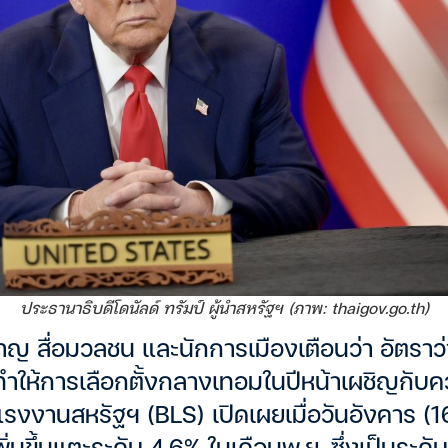
ประธานาธิบดีโดนัลด์ ทรัมป์ ผู้นำสหรัฐฯ (ภาพ: thaigov.go.th)
ชาญ สื่อมวลชน และนักการเมืองเตือนว่า อัตราว่าง
ำให้การเลือกตั้งกลางเทอมในปีหน้าเผชิญกับค
รงงานสหรัฐฯ (BLS) เปิดเผยเมื่อวันอังคาร (16