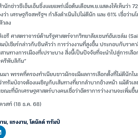
ักข่าวซีเอ็นเอ็นซึ่งเผยแพร่เมื่อต้นเดือนพ.ย.แสดงให้เห็นว่า 7
งว่า เศรษฐกิจสหรัฐฯ กำลังดำเนินไปไม่ดีนัก และ 61% เชื่อว่าน
ตัวลง
ดิเอรี ศาสตราจารย์ด้านรัฐศาสตร์จากวิทยาลัยเซนท์อันเซล์ม (S
ป์เชียร์กล่าวกับซินหัวว่า การว่างงานที่สูงขึ้น ประกอบกับราคาสิน
านทางการเมืองที่เปราะบาง สิ่งนี้เป็นปัจจัยที่จะนำไปสู่การเลือ
ครีพับลิกัน”
่านมา พรรคที่ครองทำเนียบขาวมักจะมีผลการเลือกตั้งที่ไม่ดีนักใ
่าทรัมป์อาจต้องเผชิญกับเส้นทางที่ยากลำบากข้างหน้า แม้ตัวเ
ในขณะที่นักเศรษฐศาสตร์บางคนเชื่อว่าอัตราการว่างงานจะเพิ่มขึ้นอ
ควสท์ (18 ธ.ค. 68)
งาน
,
แรงงาน
,
โดนัลด์ ทรัมป์