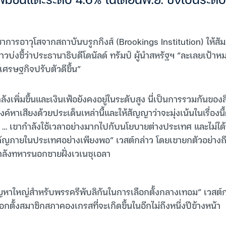
ิ่มขึ้นแตะระดับ 4.6% ในเดือนพ.ย. ซึ่งเป็นระด
วิชาการอาวุโสจากสถาบันบรูกกิงส์ (Brookings Institution) ให้ส
ล่าวบ่งชี้ว่าประธานาธิบดีโดนัลด์ ทรัมป์ ผู้นำสหรัฐฯ “ละเลยเป้าห
้เศรษฐกิจปรับตัวดีขึ้น”
ังเพิ่มขึ้นและเงินเฟ้อยังคงอยู่ในระดับสูง นี่เป็นการรวมกันของสิ่
งค์หาเสียงด้วยประเด็นเหล่านี้และให้สัญญาว่าจะมุ่งเน้นในเรื่องนี้ต
ง … เขากำลังใช้เวลาอย่างมากไปกับนโยบายต่างประเทศ และไม่ได้ท
ัญภายในประเทศอย่างเพียงพอ” เวสต์กล่าว โดยเขายกตัวอย่างถึ
ำลังทหารนอกชายฝั่งเวเนซุเอลา
นปัญหาใหญ่สำหรับพรรครีพับลิกันในการเลือกตั้งกลางเทอม” เวสต์
กตั้งสมาชิกสภาคองเกรสที่จะเกิดขึ้นในอีกไม่ถึงหนึ่งปีข้างหน้า