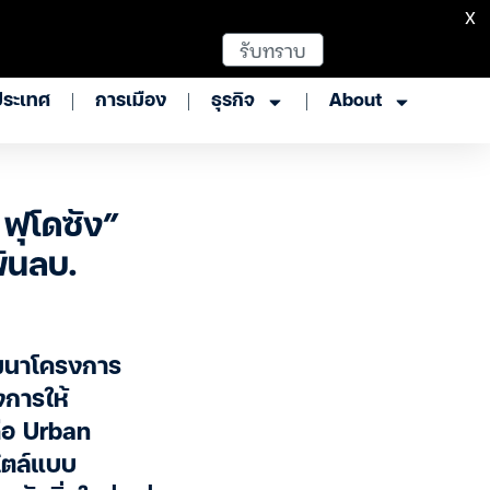
X
รับทราบ
ประเทศ
การเมือง
ธุรกิจ
About
ฟุโดซัง”
ันลบ.
ัฒนาโครงการ
งการให้
คือ Urban
สไตล์แบบ