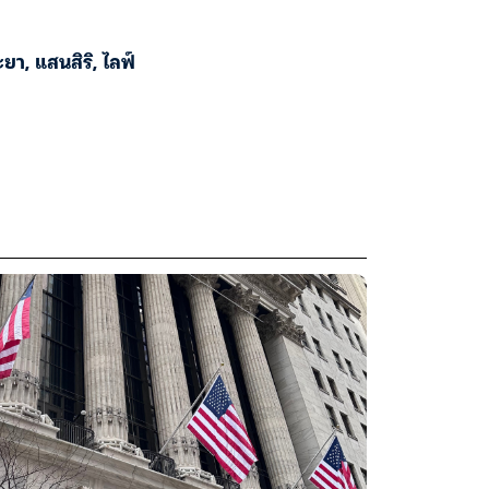
ะยา
,
แสนสิริ
,
ไลฟ์