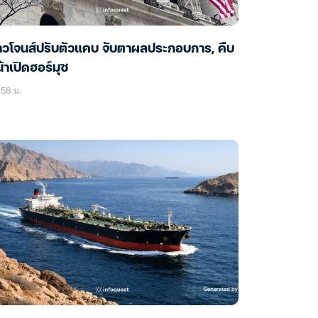
าวโจนส์ปรับตัวแคบ จับตาผลประกอบการ, คืบ
้าเปิดฮอร์มุซ
58 น.