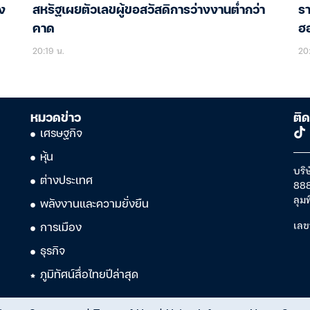
ง
สหรัฐเผยตัวเลขผู้ขอสวัสดิการว่างงานต่ำกว่า
รา
คาด
ฮอ
20:19 น.
20
หมวดข่าว
ติด
เศรษฐกิจ
หุ้น
บริษ
ต่างประเทศ
888
ลุม
พลังงานและความยั่งยืน
เลข
การเมือง
ธุรกิจ
ภูมิทัศน์สื่อไทยปีล่าสุด