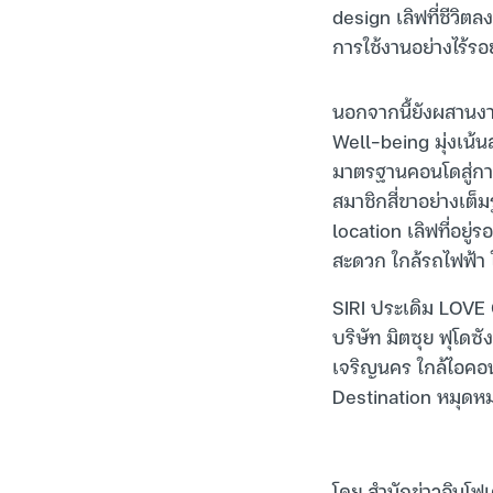
design เลิฟที่ชีวิตล
การใช้งานอย่างไร้รอ
นอกจากนี้ยังผสานงา
Well-being มุ่งเน้นสุ
มาตรฐานคอนโดสู่กา
สมาชิกสี่ขาอย่างเต็ม
location เลิฟที่อย
สะดวก ใกล้รถไฟฟ้า ใก
SIRI ประเดิม LOVE 
บริษัท มิตซุย ฟุโดซ
เจริญนคร ใกล้ไอคอ
Destination หมุดห
โดย สำนักข่าวอินโฟ