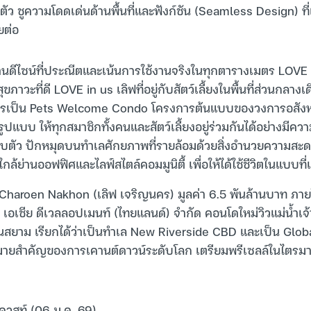
งตัว ชูความโดดเด่นด้านพื้นที่และฟังก์ชัน (Seamless Design) ที่
ยต่อ
นดีไซน์ที่ประณีตและเน้นการใช้งานจริงในทุกตารางเมตร LOVE in
ขภาวะที่ดี LOVE in us เลิฟที่อยู่กับสัตว์เลี้ยงในพื้นที่ส่วนกลาง
รเป็น Pets Welcome Condo โครงการต้นแบบของวงการอสังหาฯ
รูปแบบ ให้ทุกสมาชิกทั้งคนและสัตว์เลี้ยงอยู่ร่วมกันได้อย่างมีคว
ู่รอบตัว ปักหมุดบนทำเลศักยภาพที่รายล้อมด้วยสิ่งอำนวยความส
ล้ย่านออฟฟิศและไลฟ์สไตล์คอมมูนิตี้ เพื่อให้ได้ใช้ชีวิตในแบบที่
Charoen Nakhon (เลิฟ เจริญนคร) มูลค่า 6.5 พันล้านบาท ภาย
ัง เอเชีย ดีเวลลอปเมนท์ (ไทยแลนด์) จำกัด คอนโดใหม่วิวแม่น้ำเจ
นสยาม เรียกได้ว่าเป็นทำเล New Riverside CBD และเป็น Glo
มายสำคัญของการเคานต์ดาวน์ระดับโลก เตรียมพรีเซลล์ในไตรม
เควสท์ (06 ม.ค. 69)