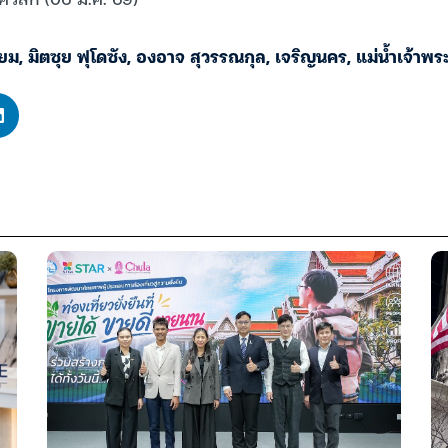
ียม
,
มิตซุย ฟุโดซัง
,
องอาจ สุวรรณกุล
,
เจริญนคร
,
แม่น้ำเจ้าพร