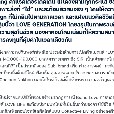
ng คาแรคเตอร์โดดเด่น ไม่ได้วิ่งตามทุกกระแส ยอมร
ฉพาะสิ่งที่ “ใช่” และสะท้อนตัวตนจริง ๆ โดยให้ค
n ที่ไม่กลืนไปตามกาลเวลา และแฝงแนวคิดชีวิตยั
กลุ่มนี้ว่า LOVE GENERATION โดยสรุปในภาพรวมคือ
วามสุขในชีวิต มองหาคอนโดมเนียมที่ให้ความสบา
การลงทุนที่คุ้มค่าในเวลาเดียวกัน
ต์ดังกล่าวมาปรับพอร์ตโฟลิโอ ประเดิมด้วยการเปิดตัวแบรนด์ “L
 140,000–190,000 บาท/ตารางเมตร ซึ่ง SIRI เป็นเจ้าตลาดในกลุ
“แสนสิริ” เป็นส่วนหนึ่งของ Sub-brand เพื่อสร้างการจดจำ สะท
 ยืนหนึ่งด้านดีไซน์ ฟังก์ชัน คุณภาพและบริการ ของวงการอสัง
aroen Nakhon คอนโดใหม่ วิวแม่น้ำเจ้าพระยา ย่านเจริญนคร ม
หม่จากแสนสิริที่พร้อมสร้างปรากฏการณ์ Brand Love ถ่ายทอ
์ LOVE LIFE สะท้อนนิยามบทใหม่ที่เป็นขั้นกว่าของการใช้ชีวิต คื
นหลักเพื่อตอบโจทย์ไลฟ์สไตล์แบบ Collective Living อย่างลงตัว