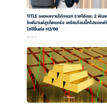
TITLE เผยผลงานโค้งแรก รายได้แตะ 2 พันล
รับดีมานด์ภูเก็ตแกร่ง เตรียมโอนบิ๊กโปรเจกต์ร
ไฮซีซั่นต่อ H2/69
21:12 น.