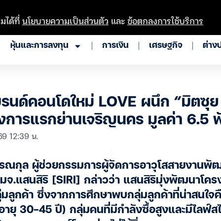
มได้ที่
นโยบายความเป็นส่วนตัว
และ
ข้อตกลงการใช้บริการ
หุ้นและการลงทุน
การเงิน
เศรษฐกิจ
ต่าง
บรนด์คอนโดใหม่ LOVE ผนึก “มิตซุย 
งการแรกย่านเจริญนคร มูลค่า 6.5 พ
69 12:39 น.
รณกุล ผู้ช่วยกรรมการผู้จัดการอาวุโสสายงานพ
มจ.แสนสิริ [SIRI] กล่าวว่า แสนสิริมุ่งพัฒนาโคร
มลูกค้า ซึ่งจากการศึกษาพบกลุ่มลูกค้าที่น่าสนใจ
ายุ 30-45 ปี) กลุ่มคนที่มีกำลังซื้อสูงและมีไลฟ์