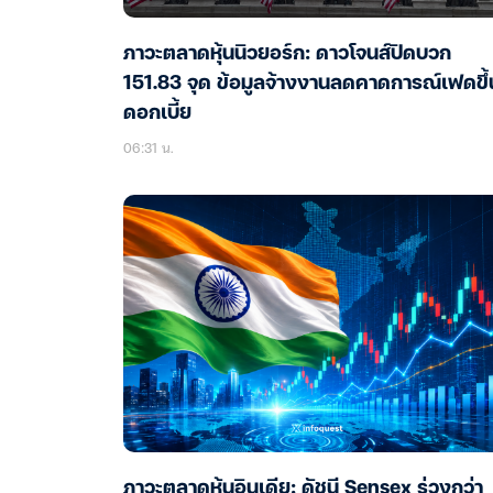
ภาวะตลาดหุ้นนิวยอร์ก: ดาวโจนส์ปิดบวก
151.83 จุด ข้อมูลจ้างงานลดคาดการณ์เฟดขึ้
ดอกเบี้ย
06:31 น.
ภาวะตลาดหุ้นอินเดีย: ดัชนี Sensex ร่วงกว่า