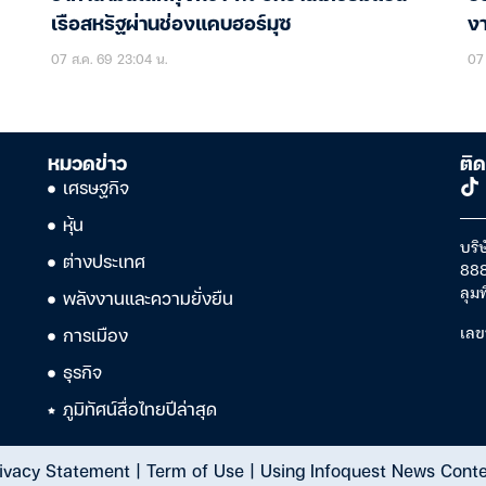
เรือสหรัฐผ่านช่องแคบฮอร์มุซ
ง
07 ส.ค. 69 23:04 น.
07 
หมวดข่าว
ติด
เศรษฐกิจ
หุ้น
บริษ
ต่างประเทศ
888
ลุม
พลังงานและความยั่งยืน
เลข
การเมือง
ธุรกิจ
ภูมิทัศน์สื่อไทยปีล่าสุด
ivacy Statement
|
Term of Use
|
Using Infoquest News Cont