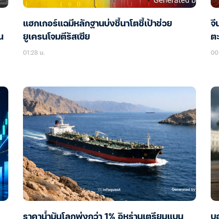
แฮกเกอร์แฉมีหลักฐานบ่งชี้นาโตชี้เป้าช่วย
จี
น
ยูเครนโจมตีรัสเซีย
ต
01:28 น.
00
ราคาน้ำมันโลกพุ่งกว่า 1% อิหร่านเตรียมแบน
บอ