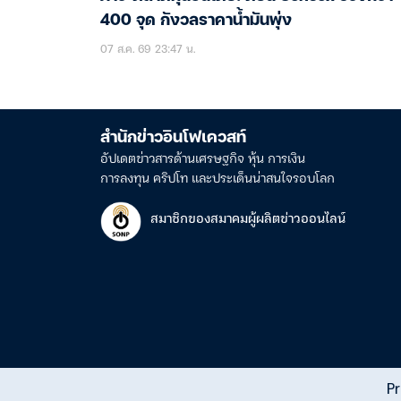
400 จุด กังวลราคาน้ำมันพุ่ง
07 ส.ค. 69 23:47 น.
สำนักข่าวอินโฟเควสท์
อัปเดตข่าวสารด้านเศรษฐกิจ หุ้น การเงิน
การลงทุน คริปโท และประเด็นน่าสนใจรอบโลก
สมาชิกของสมาคมผู้ผลิตข่าวออนไลน์
Pr