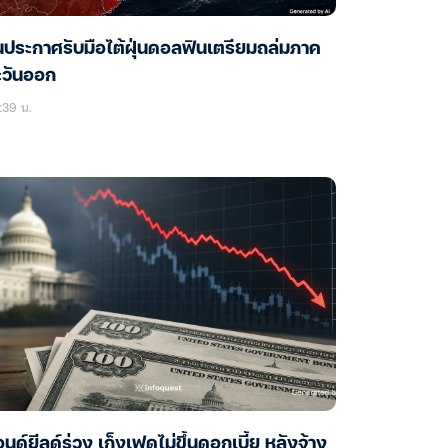
นประกาศรับมือไต้ฝุ่นดอลฟินเตรียมถล่มภาค
ะวันออก
:39 น.
นด์ยีลด์ร่วง เก็งเฟดไม่ขึ้นดอกเบี้ย หลังจ้าง