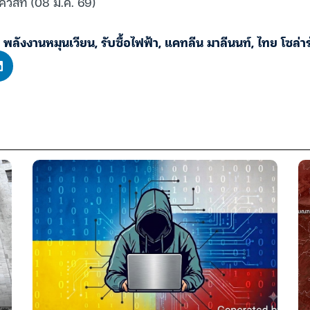
เควสท์ (08 ม.ค. 69)
,
พลังงานหมุนเวียน
,
รับซื้อไฟฟ้า
,
แคทลีน มาลีนนท์
,
ไทย โซล่าร์