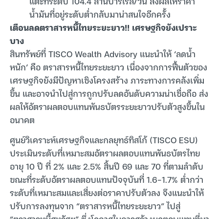
แตะที่ระดับ 104.4 ล้านบาร์เรล/วัน ส่งผลให้ราคา
น้ำมันที่อยู่ระดับต่ำกลับมาน่าสนใจอีกครั้ง
เตือนลดตราสารหนี้ไทยระยะยาว!! เศรษฐกิจยังเปราะ
บาง
สินทรัพย์ที่ TISCO Wealth Advisory แนะนำให้ ‘ลดน้ำ
หนัก’ คือ ตราสารหนี้ไทยระยะยาว เนื่องจากการฟื้นตัวของ
เศรษฐกิจยังมีปัญหาเชิงโครงสร้าง ภาระทางการคลังเพิ่ม
ขึ้น และอาจนำไปสู่การถูกปรับลดอันดับความน่าเชื่อถือ ส่ง
ผลให้อัตราผลตอบแทนพันธบัตรระยะยาวปรับตัวสูงขึ้นใน
อนาคต
ศูนย์วิเคราะห์เศรษฐกิจและกลยุทธ์ทิสโก้ (TISCO ESU)
ประเมินระดับที่เหมาะสมอัตราผลตอบแทนพันธบัตรไทย
อายุ 10 ปี ที่ 2% และ 2.5% สิ้นปี 69 และ 70 ที่ตามลำดับ
ขณะที่ระดับอัตราผลตอบแทนปัจจุบันที่ 1.6-1.7% ต่ำกว่า
ระดับที่เหมาะสมและเสี่ยงต่อราคาปรับตัวลง จึงแนะนำให้
ปรับการลงทุนจาก “ตราสารหนี้ไทยระยะยาว” ไปสู่
“ตราสารหนี้สหรัฐฯ” ซึ่งโอกาสในการสร้างผลตอบแทนที่มา