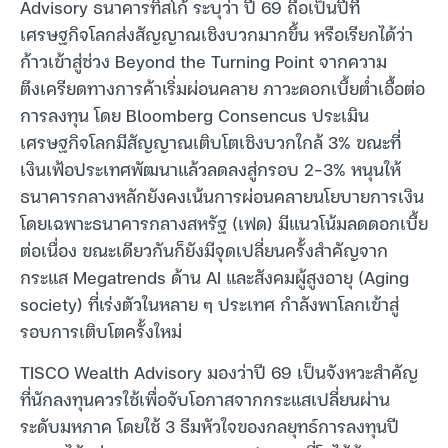
Advisory ธนาคารทิสโก้ ระบุว่า ปี 69 ถือเป็นปีที่
เศรษฐกิจโลกส่งสัญญาณเชิงบวกมากขึ้น หรือเรียกได้ว่า
ก้าวเข้าสู่ช่วง Beyond the Turning Point จากความ
ตึงเครียดทางการค้าเริ่มผ่อนคลาย ภาวะดอกเบี้ยต่ำเอื้อต่อ
การลงทุน โดย Bloomberg Consencus ประเมิน
เศรษฐกิจโลกมีสัญญาณเติบโตเชิงบวกใกล้ 3% ขณะที่
เงินเฟ้อประเทศพัฒนาแล้วลดลงสู่กรอบ 2-3% หนุนให้
ธนาคารกลางหลักยังคงเน้นการผ่อนคลายนโยบายการเงิน
โดยเฉพาะธนาคารกลางสหรัฐ (เฟด) มีแนวโน้มลดดอกเบี้ย
ต่อเนื่อง ขณะเดียวกันก็ยังมีจุดเปลี่ยนครั้งสำคัญจาก
กระแส Megatrends ด้าน AI และสังคมผู้สูงอายุ (Aging
society) ที่เร่งตัวในหลาย ๆ ประเทศ กำลังพาโลกเข้าสู่
รอบการเติบโตครั้งใหม่
TISCO Wealth Advisory มองว่าปี 69 เป็นจังหวะสำคัญ
ที่นักลงทุนควรใช้เพื่อจับโอกาสจากกระแสเปลี่ยนผ่าน
ระดับมหภาค โดยใช้ 3 ธีมหัวใจของกลยุทธ์การลงทุนปี