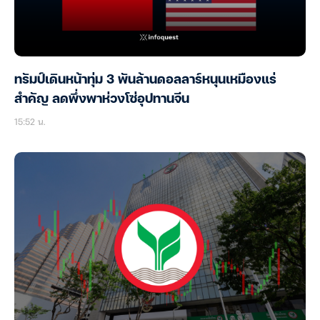
ทรัมป์เดินหน้าทุ่ม 3 พันล้านดอลลาร์หนุนเหมืองแร่
สำคัญ ลดพึ่งพาห่วงโซ่อุปทานจีน
15:52 น.