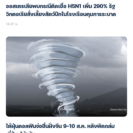
ออสเตรเลียพบกรณีติดเชื้อ H5N1 เพิ่ม 290% รัฐ
วิกตอเรียสั่งเลี้ยงสัตว์ปีกในโรงเรือนคุมการระบาด
14:41 น.
ไต้ฝุ่นดอลฟินจ่อขึ้นฝั่งจีน 9-10 ส.ค. หลังพัดถล่ม