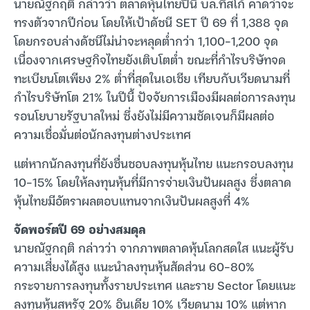
นายณัฐกฤติ กล่าวว่า ตลาดหุ้นไทยปีนี้ บล.ทิสโก้ คาดว่าจะ
ทรงตัวจากปีก่อน โดยให้เป้าดัชนี SET ปี 69 ที่ 1,388 จุด
โดยกรอบล่างดัชนีไม่น่าจะหลุดต่ำกว่า 1,100-1,200 จุด
เนื่องจากเศรษฐกิจไทยยังเติบโตต่ำ ขณะที่กำไรบริษัทจด
ทะเบียนโตเพียง 2% ต่ำที่สุดในเอเชีย เทียบกับเวียดนามที่
กำไรบริษัทโต 21% ในปีนี้ ปัจจัยการเมืองมีผลต่อการลงทุน
รอนโยบายรัฐบาลใหม่ ซึ่งยังไม่มีความชัดเจนก็มีผลต่อ
ความเชื่อมั่นต่อนักลงทุนต่างประเทศ
แต่หากนักลงทุนที่ยังชื่นชอบลงทุนหุ้นไทย แนะกรอบลงทุน
10-15% โดยให้ลงทุนหุ้นที่มีการจ่ายเงินปันผลสูง ซึ่งตลาด
หุ้นไทยมีอัตราผลตอบแทนจากเงินปันผลสูงที่ 4%
จัดพอร์ตปี 69 อย่างสมดุล
นายณัฐกฤติ กล่าวว่า จากภาพตลาดหุ้นโลกสดใส แนะผู้รับ
ความเสี่ยงได้สูง แนะนำลงทุนหุ้นสัดส่วน 60-80%
กระจายการลงทุนทั้งรายประเทศ และราย Sector โดยแนะ
ลงทุนหุ้นสหรัฐ 20% อินเดีย 10% เวียดนาม 10% แต่หาก