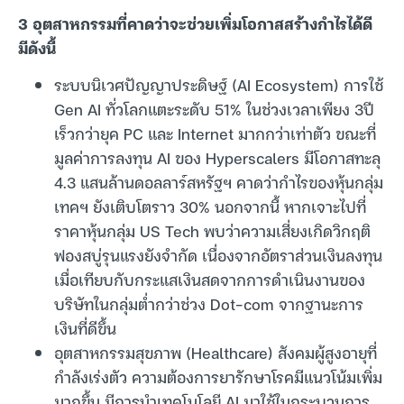
3 อุตสาหกรรมที่คาดว่าจะช่วยเพิ่มโอกาสสร้างกำไรได้ดี
มีดังนี้
ระบบนิเวศปัญญาประดิษฐ์ (AI Ecosystem) การใช้
Gen AI ทั่วโลกแตะระดับ 51% ในช่วงเวลาเพียง 3ปี
เร็วกว่ายุค PC และ Internet มากกว่าเท่าตัว ขณะที่
มูลค่าการลงทุน AI ของ Hyperscalers มีโอกาสทะลุ
4.3 แสนล้านดอลลาร์สหรัฐฯ คาดว่ากำไรของหุ้นกลุ่ม
เทคฯ ยังเติบโตราว 30% นอกจากนี้ หากเจาะไปที่
ราคาหุ้นกลุ่ม US Tech พบว่าความเสี่ยงเกิดวิกฤติ
ฟองสบู่รุนแรงยังจำกัด เนื่องจากอัตราส่วนเงินลงทุน
เมื่อเทียบกับกระแสเงินสดจากการดำเนินงานของ
บริษัทในกลุ่มต่ำกว่าช่วง Dot-com จากฐานะการ
เงินที่ดีขึ้น
อุตสาหกรรมสุขภาพ (Healthcare) สังคมผู้สูงอายุที่
กำลังเร่งตัว ความต้องการยารักษาโรคมีแนวโน้มเพิ่ม
มากขึ้น มีการนำเทคโนโลยี AI มาใช้ในกระบวนการ