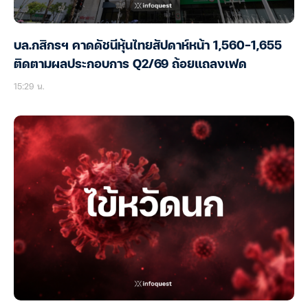
บล.กสิกรฯ คาดดัชนีหุ้นไทยสัปดาห์หน้า 1,560-1,655
ติดตามผลประกอบการ Q2/69 ถ้อยแถลงเฟด
15:29 น.