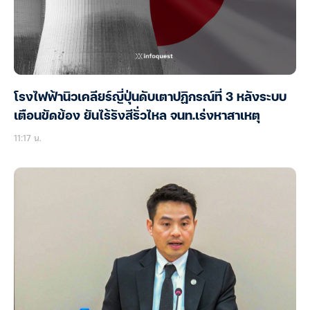
โรงไฟฟ้านิวเคลียร์ญี่ปุ่นดับเตาปฏิกรณ์ที่ 3 หลังระบบ
เตือนขัดข้อง ยันไร้รังสีรั่วไหล จนท.เร่งหาสาเหตุ
11:17 น.