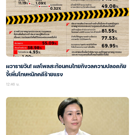
ผวารายวัน! ผลโพลสะท้อนคนไทยกังวลความปลอดภัย
จี้เพิ่มโทษหนักคดีร้ายแรง
12:46 น.