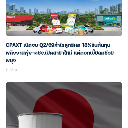
CPAXT เปิดงบ Q2/69กำไรสุทธิหด 18%รับต้นทุน
พลังงานพุ่ง-คชจ.เปิดสาขาใหม่ แต่ดอกเบี้ยลดช่วย
พยุง
11:35 น.