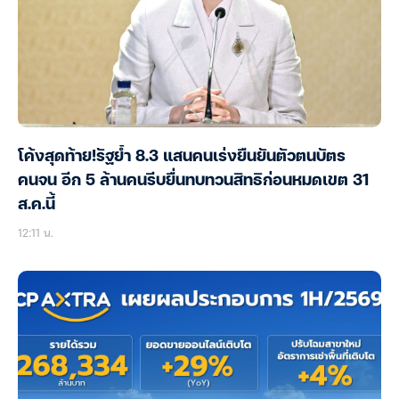
โค้งสุดท้าย!รัฐย้ำ 8.3 แสนคนเร่งยืนยันตัวตนบัตร
คนจน อีก 5 ล้านคนรีบยื่นทบทวนสิทธิก่อนหมดเขต 31
ส.ค.นี้
12:11 น.