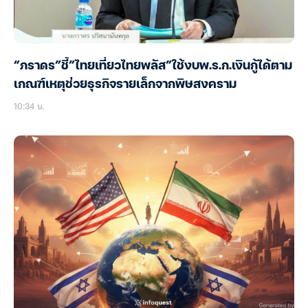
“ภราดร”ชี้”ไทยเที่ยวไทยพลัส”ใช้งบพ.ร.ก.เงินกู้ได้ตาม
เกณฑ์เหตุช่วยธุรกิจรายเล็กจากพิษสงคราม
10:34 น.