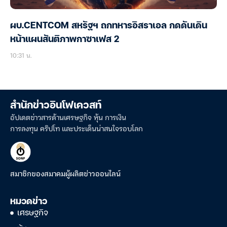
ผบ.CENTCOM สหรัฐฯ ถกทหารอิสราเอล กดดันเดิน
หน้าแผนสันติภาพกาซาเฟส 2
10:31 น.
สำนักข่าวอินโฟเควสท์
อัปเดตข่าวสารด้านเศรษฐกิจ หุ้น การเงิน
การลงทุน คริปโท และประเด็นน่าสนใจรอบโลก
สมาชิกของสมาคมผู้ผลิตข่าวออนไลน์
หมวดข่าว
เศรษฐกิจ