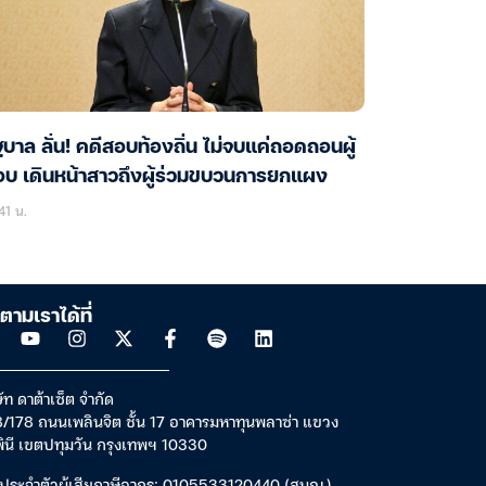
ฐบาล ลั่น! คดีสอบท้องถิ่น ไม่จบแค่ถอดถอนผู้
บ เดินหน้าสาวถึงผู้ร่วมขบวนการยกแผง
41 น.
ตามเราได้ที่
ัท ดาต้าเซ็ต จำกัด
/178 ถนนเพลินจิต ชั้น 17 อาคารมหาทุนพลาซ่า แขวง
พินี เขตปทุมวัน กรุงเทพฯ 10330
ประจำตัวผู้เสียภาษีอากร: 0105533120440 (สนญ.)