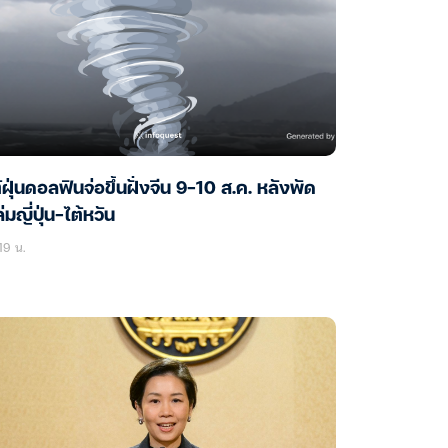
้ฝุ่นดอลฟินจ่อขึ้นฝั่งจีน 9-10 ส.ค. หลังพัด
่มญี่ปุ่น-ไต้หวัน
19 น.