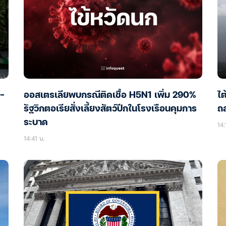
0-
ออสเตรเลียพบกรณีติดเชื้อ H5N1 เพิ่ม 290%
ไต
รัฐวิกตอเรียสั่งเลี้ยงสัตว์ปีกในโรงเรือนคุมการ
ถล
ระบาด
14:
14:41 น.