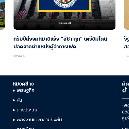
ทรัมป์ส่งจดหมายแจ้ง “ลิซา คุก” เตรียมโดน
รั
ปลดจากตำแหน่งผู้ว่าการเฟด
สอ
13:44 น.
13:
หมวดข่าว
ติด
เศรษฐกิจ
หุ้น
บริษ
ต่างประเทศ
888
ลุม
พลังงานและความยั่งยืน
เลข