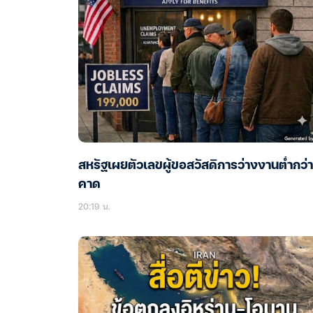
สหรัฐเผยตัวเลขผู้ขอสวัสดิการว่างงานต่ำกว่า
คาด
20:19 น.