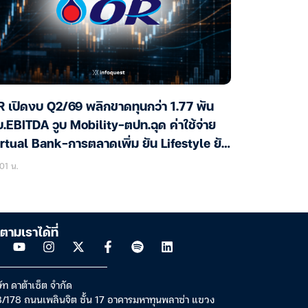
 เปิดงบ Q2/69 พลิกขาดทุนกว่า 1.77 พัน
.EBITDA วูบ Mobility-ตปท.ฉุด ค่าใช้จ่าย
rtual Bank-การตลาดเพิ่ม ยัน Lifestyle ยัง
ต
01 น.
ตามเราได้ที่
ัท ดาต้าเซ็ต จำกัด
/178 ถนนเพลินจิต ชั้น 17 อาคารมหาทุนพลาซ่า แขวง