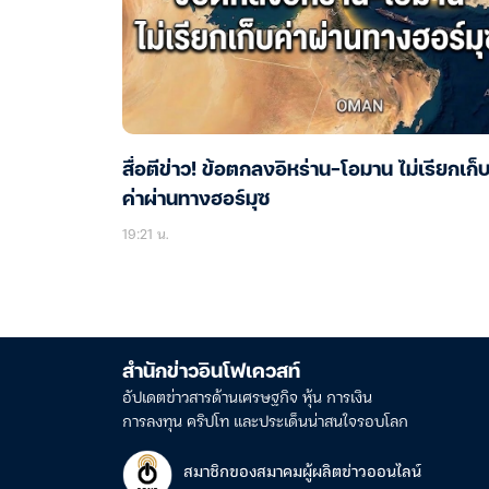
สื่อตีข่าว! ข้อตกลงอิหร่าน-โอมาน ไม่เรียกเก็
ค่าผ่านทางฮอร์มุซ
19:21 น.
สำนักข่าวอินโฟเควสท์
อัปเดตข่าวสารด้านเศรษฐกิจ หุ้น การเงิน
การลงทุน คริปโท และประเด็นน่าสนใจรอบโลก
สมาชิกของสมาคมผู้ผลิตข่าวออนไลน์