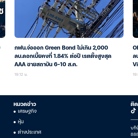
บ
กฟน.จ่อออก Green Bond ไม่เกิน 2,000
OR
ลบ.ดอกเบี้ยคงที่ 1.84% ต่อปี เรตติ้งสูงสุด
ลบ
AAA ขายสถาบัน 6-10 ส.ค.
Vi
โ
19:12 น.
19:
หมวดข่าว
ติด
เศรษฐกิจ
หุ้น
บริษ
ต่างประเทศ
888