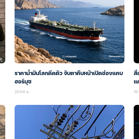
ราคาน้ำมันโลกดีดตัว จับตาคืบหน้าเปิดช่องแคบ
สื
ฮอร์มุซ
แ
20:04 น.
19: