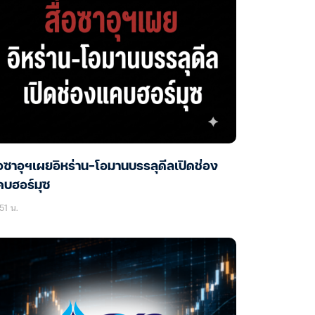
่อซาอุฯเผยอิหร่าน-โอมานบรรลุดีลเปิดช่อง
คบฮอร์มุซ
51 น.