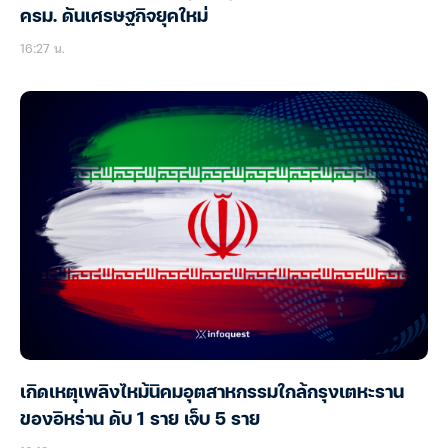
ครม. ดันเศรษฐกิจยุคใหม่
16:27 น.
เกิดเหตุเพลิงไหม้นิคมอุตสาหกรรมใกล้กรุงเตหะราน
ของอิหร่าน ดับ 1 ราย เจ็บ 5 ราย