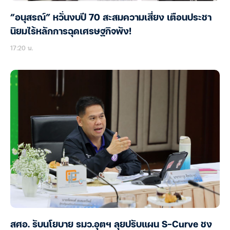
“อนุสรณ์” หวั่นงบปี 70 สะสมความเสี่ยง เตือนประชา
นิยมไร้หลักการฉุดเศรษฐกิจพัง!
17:20 น.
สศอ. รับนโยบาย รมว.อุตฯ ลุยปรับแผน S-Curve ชง