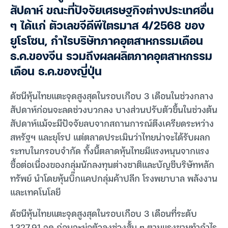
สัปดาห์ ขณะที่ปัจจัยเศรษฐกิจต่างประเทศอื่น
ๆ ได้แก่ ตัวเลขจีดีพีไตรมาส 4/2568 ของ
ยูโรโซน, กำไรบริษัทภาคอุตสาหกรรมเดือน
ธ.ค.ของจีน รวมถึงผลผลิตภาคอุตสาหกรรม
เดือน ธ.ค.ของญี่ปุ่น
ดัชนีหุ้นไทยแตะจุดสูงสุดในรอบเกือบ 3 เดือนในช่วงกลาง
สัปดาห์ก่อนจะลดช่วงบวกลง บางส่วนปรับตัวขึ้นในช่วงต้น
สัปดาห์แม้จะมีปัจจัยลบจากสถานการณ์ตึงเครียดระหว่าง
สหรัฐฯ และยุโรป แต่ตลาดประเมินว่าไทยน่าจะได้รับผลก
ระทบในกรอบจำกัด ทั้งนี้ตลาดหุ้นไทยมีแรงหนุนจากแรง
ซื้อต่อเนื่องของกลุ่มนักลงทุนต่างชาติและบัญชีบริษัทหลัก
ทรัพย์ นำโดยหุ้นบิ๊กแคปกลุ่มค้าปลีก โรงพยาบาล พลังงาน
และเทคโนโลยี
ดัชนีหุ้นไทยแตะจุดสูงสุดในรอบเกือบ 3 เดือนที่ระดับ
1,327.91 จุด ก่อนจะย่อตัวลงช่วงสั้น ๆ ตามแรงขายทำกำไร