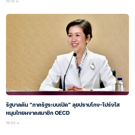
16:19 น.
รัฐบาลดัน “ภาครัฐระบบเปิด” ลุยปราบโกง-โปร่งใส
หนุนไทยผงาดสมาชิก OECD
16:03 น.